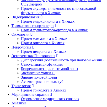
CO2 лазером
Прием акушера-гинеколога по многоплодной
беременности в Химках
Эндокринология
Прием эндокринолога в Химках
Травматология-ортопедия
Прием травматолога-ортопеда в Химках
Онкология
Прием маммолога в Химках
Прием онколога в Химках
Неврология
Прием невролога в Химках
Эстетическая Гинекология
Диспареуния (болезненность при половой жизни)
Сексуальная дисфункция
Биоревитализация интимной зоны
Увеличение точки G
Зияние половой щели
Асимметрия половых губ
Трихология
Прием трихолога в Химках
Медицинские справки
Оформление медицинских справок
Анализы