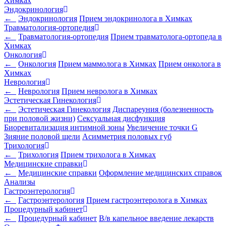
Химках
Эндокринология
←
Эндокринология
Прием эндокринолога в Химках
Травматология-ортопедия
←
Травматология-ортопедия
Прием травматолога-ортопеда в
Химках
Онкология
←
Онкология
Прием маммолога в Химках
Прием онколога в
Химках
Неврология
←
Неврология
Прием невролога в Химках
Эстетическая Гинекология
←
Эстетическая Гинекология
Диспареуния (болезненность
при половой жизни)
Сексуальная дисфункция
Биоревитализация интимной зоны
Увеличение точки G
Зияние половой щели
Асимметрия половых губ
Трихология
←
Трихология
Прием трихолога в Химках
Медицинские справки
←
Медицинские справки
Оформление медицинских справок
Анализы
Гастроэнтерология
←
Гастроэнтерология
Прием гастроэнтеролога в Химках
Процедурный кабинет
←
Процедурный кабинет
В/в капельное введение лекарств