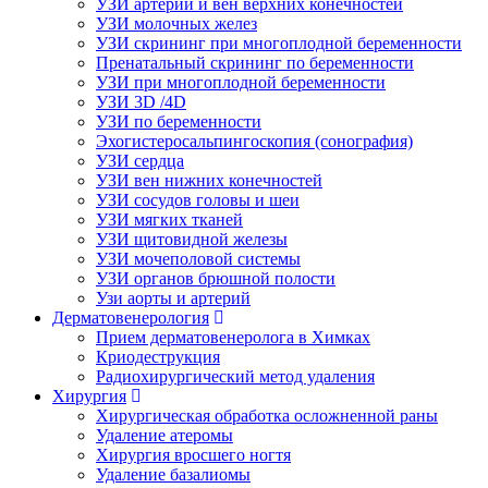
УЗИ артерий и вен верхних конечностей
УЗИ молочных желез
УЗИ скрининг при многоплодной беременности
Пренатальный скрининг по беременности
УЗИ при многоплодной беременности
УЗИ 3D /4D
УЗИ по беременности
Эхогистеросальпингоскопия (сонография)
УЗИ сердца
УЗИ вен нижних конечностей
УЗИ сосудов головы и шеи
УЗИ мягких тканей
УЗИ щитовидной железы
УЗИ мочеполовой системы
УЗИ органов брюшной полости
Узи аорты и артерий
Дерматовенерология
Прием дерматовенеролога в Химках
Криодеструкция
Радиохирургический метод удаления
Хирургия
Хирургическая обработка осложненной раны
Удаление атеромы
Хирургия вросшего ногтя
Удаление базалиомы