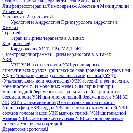
Озонотерапия
Физиотерапевтические аппараты
Лимфопрессотерапия/Лимфодренаж
Анестезия
Манипуляции
Инъекции
Урология и Андрология
←
Урология и Андрология
Прием уролога-андролога в
Химках
Терапия
←
Терапия
Прием терапевта в Химках
Кардиология
←
Кардиология
ХОЛТЕР
СМАД
ЭКГ
(Электрокардиограмма)
Прием кардиолога в Химках
УЗИ
←
УЗИ
УЗИ в гинекологии
УЗИ регионарных
лимфатических узлов
Триплексное сканирование сосудов шеи
УЗДС (Ультразвуковое дуплексное сканирование)
УЗДГ
(Ультразвуковая допплерография)
УЗИ артерий и вен верхних
конечностей
УЗИ молочных желез
УЗИ скрининг при
многоплодной беременности
Пренатальный скрининг по
беременности
УЗИ при многоплодной беременности
УЗИ 3D
/4D
УЗИ по беременности
Эхогистеросальпингоскопия
(сонография)
УЗИ сердца
УЗИ вен нижних конечностей
УЗИ
сосудов головы и шеи
УЗИ мягких тканей
УЗИ щитовидной
железы
УЗИ мочеполовой системы
УЗИ органов брюшной
полости
Узи аорты и артерий
Дерматовенерология