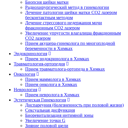
Биопсия шейки матки
Радиохирургический метод в гинекологии
Лечение патологии шейки матки CO2 лазером
бесконтактным методом
Лечение стрессового недержания мочи
фракционным CO2 лазером
Увеличение упругости влагалища фракционным
CO2 лазером
Прием акушера-гинеколога по многоплодной
беременности в Химках
Эндокринология
Прием эндокринолога в Химках
Травматология-ортопедия
Прием травматолога-ортопеда в Химках
Онкология
Прием маммолога в Химках
Прием онколога в Химках
Неврология
Прием невролога в Химках
Эстетическая Гинекология
Диспареуния (болезненность при половой жизни)
Сексуальная дисфункция
Биоревитализация интимной зоны
Увеличение точки G
Зияние половой щели