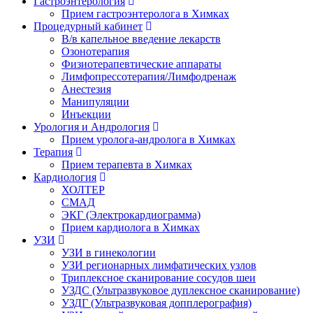
Гастроэнтерология
Прием гастроэнтеролога в Химках
Процедурный кабинет
В/в капельное введение лекарств
Озонотерапия
Физиотерапевтические аппараты
Лимфопрессотерапия/Лимфодренаж
Анестезия
Манипуляции
Инъекции
Урология и Андрология
Прием уролога-андролога в Химках
Терапия
Прием терапевта в Химках
Кардиология
ХОЛТЕР
СМАД
ЭКГ (Электрокардиограмма)
Прием кардиолога в Химках
УЗИ
УЗИ в гинекологии
УЗИ регионарных лимфатических узлов
Триплексное сканирование сосудов шеи
УЗДС (Ультразвуковое дуплексное сканирование)
УЗДГ (Ультразвуковая допплерография)