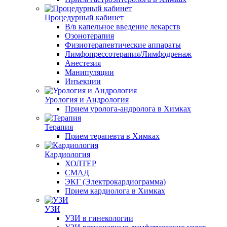
Процедурный кабинет
В/в капельное введение лекарств
Озонотерапия
Физиотерапевтические аппараты
Лимфопрессотерапия/Лимфодренаж
Анестезия
Манипуляции
Инъекции
Урология и Андрология
Прием уролога-андролога в Химках
Терапия
Прием терапевта в Химках
Кардиология
ХОЛТЕР
СМАД
ЭКГ (Электрокардиограмма)
Прием кардиолога в Химках
УЗИ
УЗИ в гинекологии