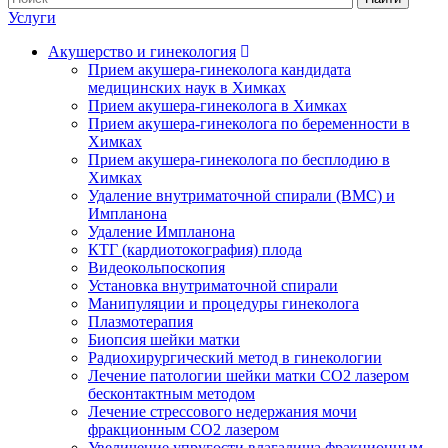
Услуги
Акушерство и гинекология
Прием акушера-гинеколога кандидата
медицинских наук в Химках
Прием акушера-гинеколога в Химках
Прием акушера-гинеколога по беременности в
Химках
Прием акушера-гинеколога по бесплодию в
Химках
Удаление внутриматочной спирали (ВМС) и
Импланона
Удаление Импланона
КТГ (кардиотокография) плода
Видеокольпоскопия
Установка внутриматочной спирали
Манипуляции и процедуры гинеколога
Плазмотерапия
Биопсия шейки матки
Радиохирургический метод в гинекологии
Лечение патологии шейки матки CO2 лазером
бесконтактным методом
Лечение стрессового недержания мочи
фракционным CO2 лазером
Увеличение упругости влагалища фракционным