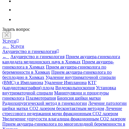
Задать вопрос
Услуги
←
Услуги
Акушерство и гинекология
←
Акушерство и гинекология
Прием акушера-гинеколога
кандидата медицинских наук в Химках
Прием акушера-
гинеколога в Химках
Прием акушера-гинеколога по
беременности в Химках
Прием акушера-гинеколога по
бесплодию в Химках
Удаление внутриматочной спирали
(ВМС) и Импланона
Удаление Импланона
КТГ
(кардиотокография) плода
Видеокольпоскопия
Установка
внутриматочной спирали
Манипуляции и процедуры
гинеколога
Плазмотерапия
Биопсия шейки матки
Радиохирургический метод в гинекологии
Лечение патологии
шейки матки CO2 лазером бесконтактным методом
Лечение
стрессового недержания мочи фракционным CO2 лазером
Увеличение упругости влагалища фракционным CO2 лазером
Прием акушера-гинеколога по многоплодной беременности в