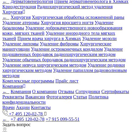
←
Дерматовенерология
Прием дерматовенеролога в Химках
Криодеструкция
Радиохирургический метод удаления
Хирургия
←
Хирургия
Хирургическая обработка осложненной раны
Удаление атеромы
Хирургия вросшего ногтя
Удаление
базалиомы
Удаление доброкачественного новообразования
кожи, мягких тканей
Удаление инородного тела мягких
тканей
Прием врача хирурга в Химках
Удаление мозоли
Удаление липомы
Удаление фибромы
Хирургические
манипуляции
Удаление остроконечных кондилом
Удаление
подошвенных бородавок радиохирургическим методом
Удаление обычных бородавок радиохирургическим методом
Удаление невуса хирургическим методом
Удаление родинки
хирургическим методом
Удаление папиллом радиоволновым
методом
Комплексные программы
Прайс лист
Компания
←
Компания
О компании
Отзывы
Сотрудники
Сертификаты
Реквизиты
Вакансии
Фотогалерея
Статьи
Политика
конфиденциальности
Врачи
Акции
Контакты
+7 495 120-02-78
←
+7 495 120-02-78
+7 915 099-55-51
Задать вопрос