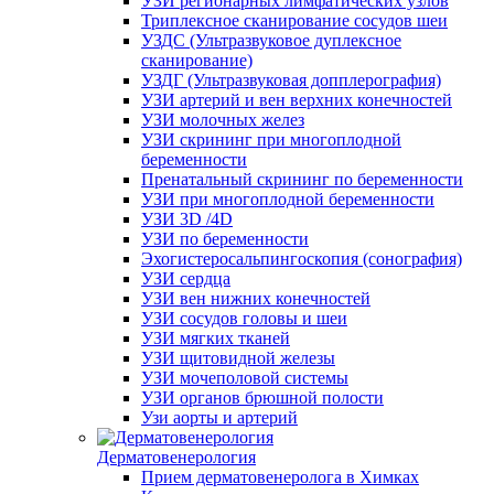
УЗИ регионарных лимфатических узлов
Триплексное сканирование сосудов шеи
УЗДС (Ультразвуковое дуплексное
сканирование)
УЗДГ (Ультразвуковая допплерография)
УЗИ артерий и вен верхних конечностей
УЗИ молочных желез
УЗИ скрининг при многоплодной
беременности
Пренатальный скрининг по беременности
УЗИ при многоплодной беременности
УЗИ 3D /4D
УЗИ по беременности
Эхогистеросальпингоскопия (сонография)
УЗИ сердца
УЗИ вен нижних конечностей
УЗИ сосудов головы и шеи
УЗИ мягких тканей
УЗИ щитовидной железы
УЗИ мочеполовой системы
УЗИ органов брюшной полости
Узи аорты и артерий
Дерматовенерология
Прием дерматовенеролога в Химках