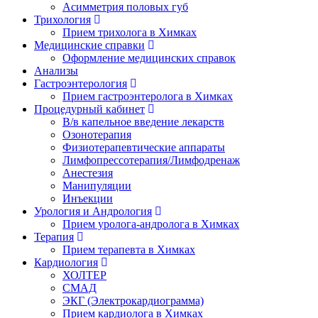
Асимметрия половых губ
Трихология
Прием трихолога в Химках
Медицинские справки
Оформление медицинских справок
Анализы
Гастроэнтерология
Прием гастроэнтеролога в Химках
Процедурный кабинет
В/в капельное введение лекарств
Озонотерапия
Физиотерапевтические аппараты
Лимфопрессотерапия/Лимфодренаж
Анестезия
Манипуляции
Инъекции
Урология и Андрология
Прием уролога-андролога в Химках
Терапия
Прием терапевта в Химках
Кардиология
ХОЛТЕР
СМАД
ЭКГ (Электрокардиограмма)
Прием кардиолога в Химках