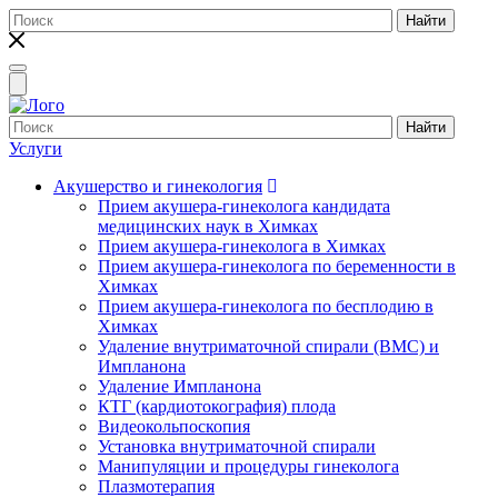
Найти
Toggle
navigation
Найти
Услуги
Акушерство и гинекология
Прием акушера-гинеколога кандидата
медицинских наук в Химках
Прием акушера-гинеколога в Химках
Прием акушера-гинеколога по беременности в
Химках
Прием акушера-гинеколога по бесплодию в
Химках
Удаление внутриматочной спирали (ВМС) и
Импланона
Удаление Импланона
КТГ (кардиотокография) плода
Видеокольпоскопия
Установка внутриматочной спирали
Манипуляции и процедуры гинеколога
Плазмотерапия