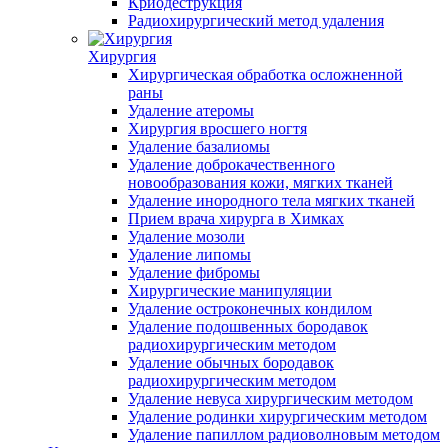
Криодеструкция
Радиохирургический метод удаления
Хирургия
Хирургическая обработка осложненной
раны
Удаление атеромы
Хирургия вросшего ногтя
Удаление базалиомы
Удаление доброкачественного
новообразования кожи, мягких тканей
Удаление инородного тела мягких тканей
Прием врача хирурга в Химках
Удаление мозоли
Удаление липомы
Удаление фибромы
Хирургические манипуляции
Удаление остроконечных кондилом
Удаление подошвенных бородавок
радиохирургическим методом
Удаление обычных бородавок
радиохирургическим методом
Удаление невуса хирургическим методом
Удаление родинки хирургическим методом
Удаление папиллом радиоволновым методом