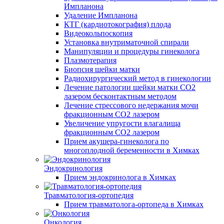
Импланона
Удаление Импланона
КТГ (кардиотокография) плода
Видеокольпоскопия
Установка внутриматочной спирали
Манипуляции и процедуры гинеколога
Плазмотерапия
Биопсия шейки матки
Радиохирургический метод в гинекологии
Лечение патологии шейки матки CO2
лазером бесконтактным методом
Лечение стрессового недержания мочи
фракционным CO2 лазером
Увеличение упругости влагалища
фракционным CO2 лазером
Прием акушера-гинеколога по
многоплодной беременности в Химках
Эндокринология
Прием эндокринолога в Химках
Травматология-ортопедия
Прием травматолога-ортопеда в Химках
Онкология