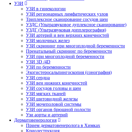
УЗИ
УЗИ в гинекологии
УЗИ регионарных лимфатических узлов
Триплексное сканирование сосудов шеи
УЗДС (Ультразвуковое дуплексное сканирование)
УЗДГ (Ультразвуковая допплерография)
УЗИ артерий и вен верхних конечностей
УЗИ молочных желез
УЗИ скрининг при многоплодной беременности
Пренатальный скрининг по беременности
УЗИ при многоплодной беременности
УЗИ 3D /4D
УЗИ по беременности
Эхогистеросальпингоскопия (сонография)
УЗИ сердца
УЗИ вен нижних конечностей
УЗИ сосудов головы и шеи
УЗИ мягких тканей
УЗИ щитовидной железы
УЗИ мочеполовой системы
УЗИ органов брюшной полости
Узи аорты и артерий
Дерматовенерология
Прием дерматовенеролога в Химках
Криодеструкция