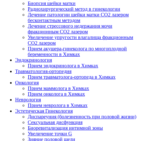
Биопсия шейки матки
Радиохирургический метод в гинекологии
Лечение патологии шейки матки CO2 лазером
бесконтактным методом
Лечение стрессового недержания мочи
фракционным CO2 лазером
Увеличение упругости влагалища фракционным
CO2 лазером
Прием акушера-гинеколога по многоплодной
беременности в Химках
Эндокринология
Прием эндокринолога в Химках
Травматология-ортопедия
Прием травматолога-ортопеда в Химках
Онкология
Прием маммолога в Химках
Прием онколога в Химках
Неврология
Прием невролога в Химках
Эстетическая Гинекология
Диспареуния (болезненность при половой жизни)
Сексуальная дисфункция
Биоревитализация интимной зоны
Увеличение точки G
Зияние половой щели