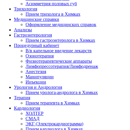
Асимметрия половых губ
Трихология
Прием трихолога в Химках
Медицинские справки
Оформление медицинских справок
Анализы
Гастроэнтерология
Прием гастроэнтеролога в Химках
Процедурный кабинет
В/в капельное введение лекарств
Озонотерапия
Физиотерапевтические аппараты
Лимфопрессотерапия/Лимфодренаж
Анестезия
Манипуляции
Инъекции
Урология и Андрология
Прием уролога-андролога в Химках
Терапия
Прием терапевта в Химках
Кардиология
ХОЛТЕР
СМАД
ЭКГ (Электрокардиограмма)
Прием кардиолога в Химках