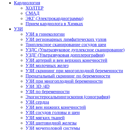
Кардиология
ХОЛТЕР
СМАД
ЭКГ (Электрокардиограмма)
Прием кардиолога в Химках
УЗИ
УЗИ в гинекологии
УЗИ регионарных лимфатических узлов
Триплексное сканирование сосудов шеи
УЗДС (Ультразвуковое дуплексное сканирование)
УЗДГ (Ультразвуковая допплерография)
УЗИ артерий и вен верхних конечностей
УЗИ молочных желез
УЗИ скрининг при многоплодной беременности
Пренатальный скрининг по беременности
УЗИ при многоплодной беременности
УЗИ 3D /4D
УЗИ по беременности
Эхогистеросальпингоскопия (сонография)
УЗИ сердца
УЗИ вен нижних конечностей
УЗИ сосудов головы и шеи
УЗИ мягких тканей
УЗИ щитовидной железы
УЗИ мочеполовой системы