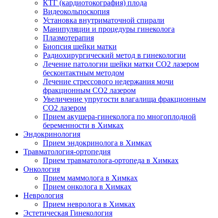
КТГ (кардиотокография) плода
Видеокольпоскопия
Установка внутриматочной спирали
Манипуляции и процедуры гинеколога
Плазмотерапия
Биопсия шейки матки
Радиохирургический метод в гинекологии
Лечение патологии шейки матки CO2 лазером
бесконтактным методом
Лечение стрессового недержания мочи
фракционным CO2 лазером
Увеличение упругости влагалища фракционным
CO2 лазером
Прием акушера-гинеколога по многоплодной
беременности в Химках
Эндокринология
Прием эндокринолога в Химках
Травматология-ортопедия
Прием травматолога-ортопеда в Химках
Онкология
Прием маммолога в Химках
Прием онколога в Химках
Неврология
Прием невролога в Химках
Эстетическая Гинекология