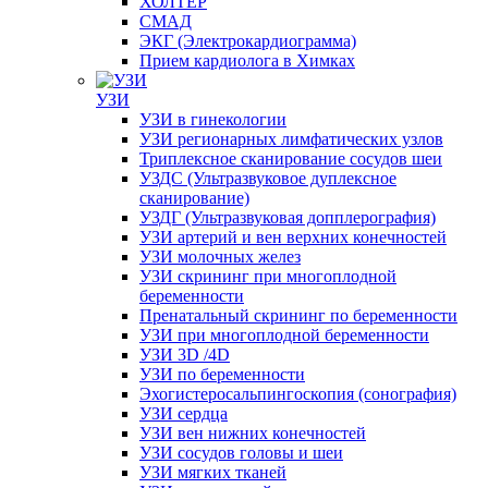
ХОЛТЕР
СМАД
ЭКГ (Электрокардиограмма)
Прием кардиолога в Химках
УЗИ
УЗИ в гинекологии
УЗИ регионарных лимфатических узлов
Триплексное сканирование сосудов шеи
УЗДС (Ультразвуковое дуплексное
сканирование)
УЗДГ (Ультразвуковая допплерография)
УЗИ артерий и вен верхних конечностей
УЗИ молочных желез
УЗИ скрининг при многоплодной
беременности
Пренатальный скрининг по беременности
УЗИ при многоплодной беременности
УЗИ 3D /4D
УЗИ по беременности
Эхогистеросальпингоскопия (сонография)
УЗИ сердца
УЗИ вен нижних конечностей
УЗИ сосудов головы и шеи
УЗИ мягких тканей