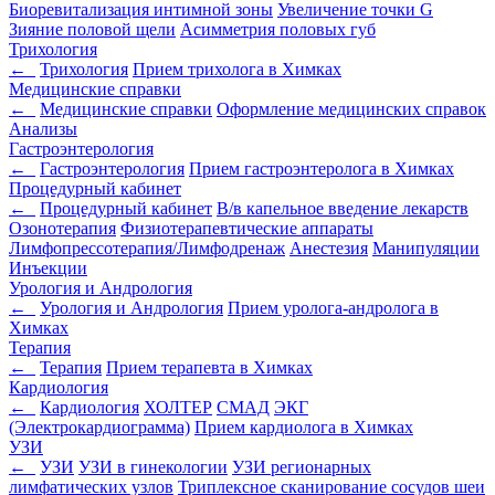
Биоревитализация интимной зоны
Увеличение точки G
Зияние половой щели
Асимметрия половых губ
Трихология
←
Трихология
Прием трихолога в Химках
Медицинские справки
←
Медицинские справки
Оформление медицинских справок
Анализы
Гастроэнтерология
←
Гастроэнтерология
Прием гастроэнтеролога в Химках
Процедурный кабинет
←
Процедурный кабинет
В/в капельное введение лекарств
Озонотерапия
Физиотерапевтические аппараты
Лимфопрессотерапия/Лимфодренаж
Анестезия
Манипуляции
Инъекции
Урология и Андрология
←
Урология и Андрология
Прием уролога-андролога в
Химках
Терапия
←
Терапия
Прием терапевта в Химках
Кардиология
←
Кардиология
ХОЛТЕР
СМАД
ЭКГ
(Электрокардиограмма)
Прием кардиолога в Химках
УЗИ
←
УЗИ
УЗИ в гинекологии
УЗИ регионарных
лимфатических узлов
Триплексное сканирование сосудов шеи