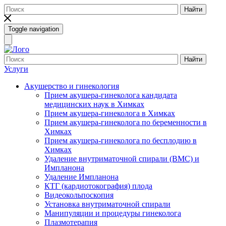
Найти
Toggle navigation
Найти
Услуги
Акушерство и гинекология
Прием акушера-гинеколога кандидата
медицинских наук в Химках
Прием акушера-гинеколога в Химках
Прием акушера-гинеколога по беременности в
Химках
Прием акушера-гинеколога по бесплодию в
Химках
Удаление внутриматочной спирали (ВМС) и
Импланона
Удаление Импланона
КТГ (кардиотокография) плода
Видеокольпоскопия
Установка внутриматочной спирали
Манипуляции и процедуры гинеколога
Плазмотерапия