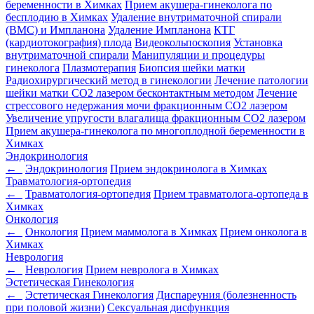
беременности в Химках
Прием акушера-гинеколога по
бесплодию в Химках
Удаление внутриматочной спирали
(ВМС) и Импланона
Удаление Импланона
КТГ
(кардиотокография) плода
Видеокольпоскопия
Установка
внутриматочной спирали
Манипуляции и процедуры
гинеколога
Плазмотерапия
Биопсия шейки матки
Радиохирургический метод в гинекологии
Лечение патологии
шейки матки CO2 лазером бесконтактным методом
Лечение
стрессового недержания мочи фракционным CO2 лазером
Увеличение упругости влагалища фракционным CO2 лазером
Прием акушера-гинеколога по многоплодной беременности в
Химках
Эндокринология
←
Эндокринология
Прием эндокринолога в Химках
Травматология-ортопедия
←
Травматология-ортопедия
Прием травматолога-ортопеда в
Химках
Онкология
←
Онкология
Прием маммолога в Химках
Прием онколога в
Химках
Неврология
←
Неврология
Прием невролога в Химках
Эстетическая Гинекология
←
Эстетическая Гинекология
Диспареуния (болезненность
при половой жизни)
Сексуальная дисфункция