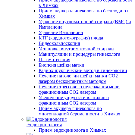
в Химках
Прием акушера-гинеколога по бесплодию в
Химках
Удаление внутриматочной спирали (ВМС) и
Импланона
Удаление Импланона
КТГ (кардиотокография) плода
Видеокольпоскопия
Установка внутриматочной спирали
Манипуляции и процедуры гинеколога
Плазмотерапия
Биопсия шейки матки
Радиохирургический метод в гинекологии
Лечение патологии шейки матки CO2
лазером бесконтактным методом
Лечение стрессового недержания мочи
фракционным CO2 лазером
Увеличение упругости влагалища
фракционным CO2 лазером
Прием акушера-гинеколога по
многоплодной беременности в Химках
Эндокринология
Прием эндокринолога в Химках