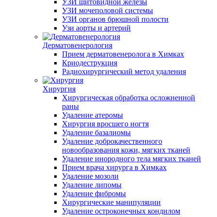
УЗИ щитовидной железы
УЗИ мочеполовой системы
УЗИ органов брюшной полости
Узи аорты и артерий
Дерматовенерология
Прием дерматовенеролога в Химках
Криодеструкция
Радиохирургический метод удаления
Хирургия
Хирургическая обработка осложненной
раны
Удаление атеромы
Хирургия вросшего ногтя
Удаление базалиомы
Удаление доброкачественного
новообразования кожи, мягких тканей
Удаление инородного тела мягких тканей
Прием врача хирурга в Химках
Удаление мозоли
Удаление липомы
Удаление фибромы
Хирургические манипуляции
Удаление остроконечных кондилом