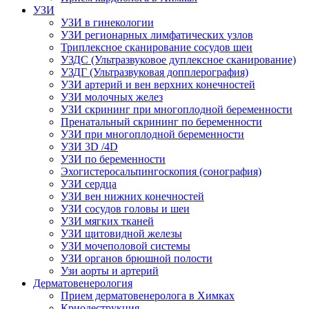
УЗИ
УЗИ в гинекологии
УЗИ регионарных лимфатических узлов
Триплексное сканирование сосудов шеи
УЗДС (Ультразвуковое дуплексное сканирование)
УЗДГ (Ультразвуковая допплерография)
УЗИ артерий и вен верхних конечностей
УЗИ молочных желез
УЗИ скрининг при многоплодной беременности
Пренатальный скрининг по беременности
УЗИ при многоплодной беременности
УЗИ 3D /4D
УЗИ по беременности
Эхогистеросальпингоскопия (сонография)
УЗИ сердца
УЗИ вен нижних конечностей
УЗИ сосудов головы и шеи
УЗИ мягких тканей
УЗИ щитовидной железы
УЗИ мочеполовой системы
УЗИ органов брюшной полости
Узи аорты и артерий
Дерматовенерология
Прием дерматовенеролога в Химках
Криодеструкция