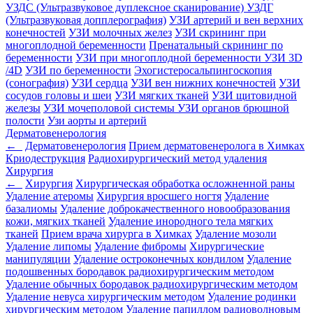
УЗДС (Ультразвуковое дуплексное сканирование)
УЗДГ
(Ультразвуковая допплерография)
УЗИ артерий и вен верхних
конечностей
УЗИ молочных желез
УЗИ скрининг при
многоплодной беременности
Пренатальный скрининг по
беременности
УЗИ при многоплодной беременности
УЗИ 3D
/4D
УЗИ по беременности
Эхогистеросальпингоскопия
(сонография)
УЗИ сердца
УЗИ вен нижних конечностей
УЗИ
сосудов головы и шеи
УЗИ мягких тканей
УЗИ щитовидной
железы
УЗИ мочеполовой системы
УЗИ органов брюшной
полости
Узи аорты и артерий
Дерматовенерология
←
Дерматовенерология
Прием дерматовенеролога в Химках
Криодеструкция
Радиохирургический метод удаления
Хирургия
←
Хирургия
Хирургическая обработка осложненной раны
Удаление атеромы
Хирургия вросшего ногтя
Удаление
базалиомы
Удаление доброкачественного новообразования
кожи, мягких тканей
Удаление инородного тела мягких
тканей
Прием врача хирурга в Химках
Удаление мозоли
Удаление липомы
Удаление фибромы
Хирургические
манипуляции
Удаление остроконечных кондилом
Удаление
подошвенных бородавок радиохирургическим методом
Удаление обычных бородавок радиохирургическим методом
Удаление невуса хирургическим методом
Удаление родинки
хирургическим методом
Удаление папиллом радиоволновым