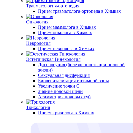
Травматология-ортопедия
Прием травматолога-ортопеда в Химках
Онкология
Прием маммолога в Химках
Прием онколога в Химках
Неврология
Прием невролога в Химках
Эстетическая Гинекология
Диспареуния (болезненность при половой
жизни)
Сексуальная дисфункция
Биоревитализация интимной зоны
Увеличение точки G
Зияние половой щели
Асимметрия половых губ
Трихология
Прием трихолога в Химках