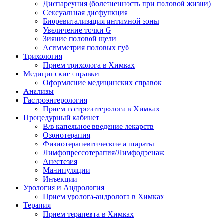
Диспареуния (болезненность при половой жизни)
Сексуальная дисфункция
Биоревитализация интимной зоны
Увеличение точки G
Зияние половой щели
Асимметрия половых губ
Трихология
Прием трихолога в Химках
Медицинские справки
Оформление медицинских справок
Анализы
Гастроэнтерология
Прием гастроэнтеролога в Химках
Процедурный кабинет
В/в капельное введение лекарств
Озонотерапия
Физиотерапевтические аппараты
Лимфопрессотерапия/Лимфодренаж
Анестезия
Манипуляции
Инъекции
Урология и Андрология
Прием уролога-андролога в Химках
Терапия
Прием терапевта в Химках