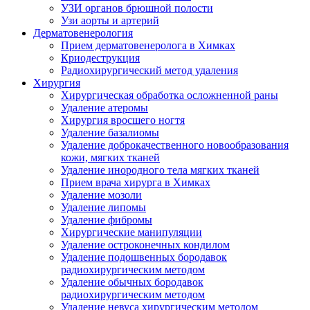
УЗИ органов брюшной полости
Узи аорты и артерий
Дерматовенерология
Прием дерматовенеролога в Химках
Криодеструкция
Радиохирургический метод удаления
Хирургия
Хирургическая обработка осложненной раны
Удаление атеромы
Хирургия вросшего ногтя
Удаление базалиомы
Удаление доброкачественного новообразования
кожи, мягких тканей
Удаление инородного тела мягких тканей
Прием врача хирурга в Химках
Удаление мозоли
Удаление липомы
Удаление фибромы
Хирургические манипуляции
Удаление остроконечных кондилом
Удаление подошвенных бородавок
радиохирургическим методом
Удаление обычных бородавок
радиохирургическим методом
Удаление невуса хирургическим методом