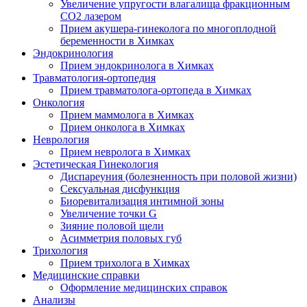
Увеличение упругости влагалища фракционным
CO2 лазером
Прием акушера-гинеколога по многоплодной
беременности в Химках
Эндокринология
Прием эндокринолога в Химках
Травматология-ортопедия
Прием травматолога-ортопеда в Химках
Онкология
Прием маммолога в Химках
Прием онколога в Химках
Неврология
Прием невролога в Химках
Эстетическая Гинекология
Диспареуния (болезненность при половой жизни)
Сексуальная дисфункция
Биоревитализация интимной зоны
Увеличение точки G
Зияние половой щели
Асимметрия половых губ
Трихология
Прием трихолога в Химках
Медицинские справки
Оформление медицинских справок
Анализы