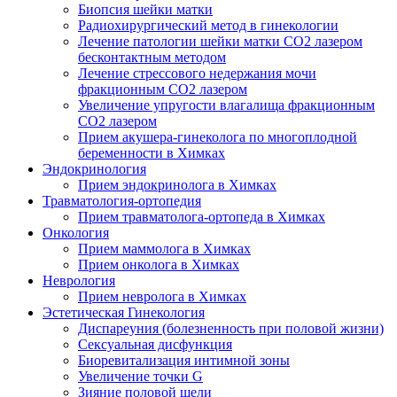
Биопсия шейки матки
Радиохирургический метод в гинекологии
Лечение патологии шейки матки CO2 лазером
бесконтактным методом
Лечение стрессового недержания мочи
фракционным CO2 лазером
Увеличение упругости влагалища фракционным
CO2 лазером
Прием акушера-гинеколога по многоплодной
беременности в Химках
Эндокринология
Прием эндокринолога в Химках
Травматология-ортопедия
Прием травматолога-ортопеда в Химках
Онкология
Прием маммолога в Химках
Прием онколога в Химках
Неврология
Прием невролога в Химках
Эстетическая Гинекология
Диспареуния (болезненность при половой жизни)
Сексуальная дисфункция
Биоревитализация интимной зоны
Увеличение точки G
Зияние половой щели