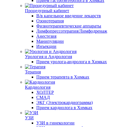
Прием гастроэнтеролога в Химках
Процедурный кабинет
В/в капельное введение лекарств
Озонотерапия
Физиотерапевтические аппараты
Лимфопрессотерапия/Лимфодренаж
Анестезия
Манипуляции
Инъекции
Урология и Андрология
Прием уролога-андролога в Химках
Терапия
Прием терапевта в Химках
Кардиология
ХОЛТЕР
СМАД
ЭКГ (Электрокардиограмма)
Прием кардиолога в Химках
УЗИ
УЗИ в гинекологии