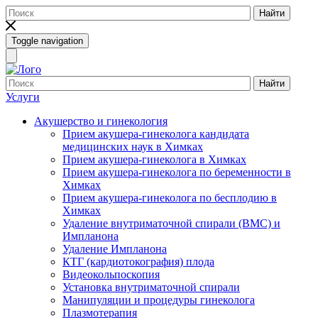
Найти
Toggle navigation
Найти
Услуги
Акушерство и гинекология
Прием акушера-гинеколога кандидата
медицинских наук в Химках
Прием акушера-гинеколога в Химках
Прием акушера-гинеколога по беременности в
Химках
Прием акушера-гинеколога по бесплодию в
Химках
Удаление внутриматочной спирали (ВМС) и
Импланона
Удаление Импланона
КТГ (кардиотокография) плода
Видеокольпоскопия
Установка внутриматочной спирали
Манипуляции и процедуры гинеколога
Плазмотерапия