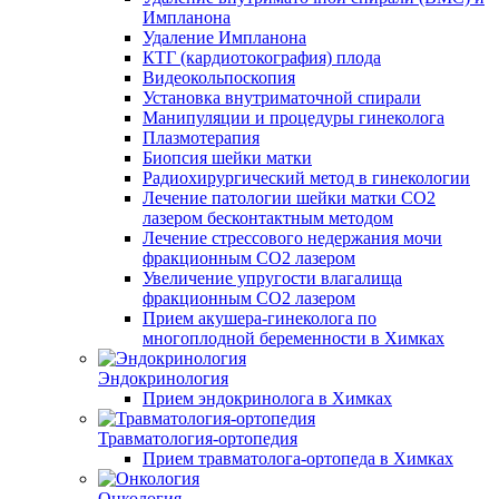
Импланона
Удаление Импланона
КТГ (кардиотокография) плода
Видеокольпоскопия
Установка внутриматочной спирали
Манипуляции и процедуры гинеколога
Плазмотерапия
Биопсия шейки матки
Радиохирургический метод в гинекологии
Лечение патологии шейки матки CO2
лазером бесконтактным методом
Лечение стрессового недержания мочи
фракционным CO2 лазером
Увеличение упругости влагалища
фракционным CO2 лазером
Прием акушера-гинеколога по
многоплодной беременности в Химках
Эндокринология
Прием эндокринолога в Химках
Травматология-ортопедия
Прием травматолога-ортопеда в Химках
Онкология