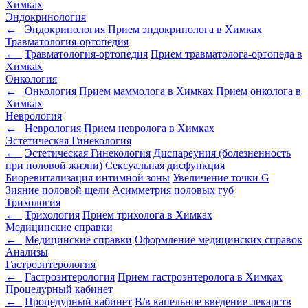
Химках
Эндокринология
←
Эндокринология
Прием эндокринолога в Химках
Травматология-ортопедия
←
Травматология-ортопедия
Прием травматолога-ортопеда в
Химках
Онкология
←
Онкология
Прием маммолога в Химках
Прием онколога в
Химках
Неврология
←
Неврология
Прием невролога в Химках
Эстетическая Гинекология
←
Эстетическая Гинекология
Диспареуния (болезненность
при половой жизни)
Сексуальная дисфункция
Биоревитализация интимной зоны
Увеличение точки G
Зияние половой щели
Асимметрия половых губ
Трихология
←
Трихология
Прием трихолога в Химках
Медицинские справки
←
Медицинские справки
Оформление медицинских справок
Анализы
Гастроэнтерология
←
Гастроэнтерология
Прием гастроэнтеролога в Химках
Процедурный кабинет
←
Процедурный кабинет
В/в капельное введение лекарств