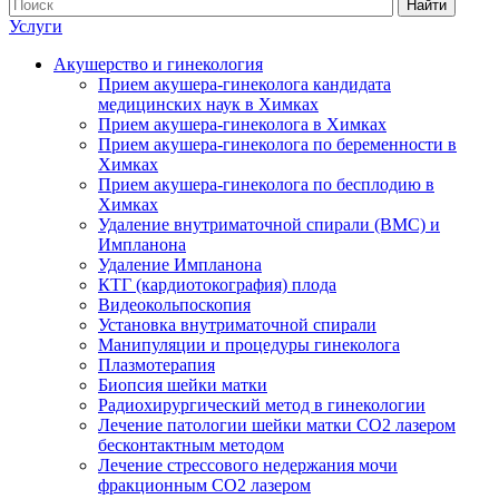
Найти
Услуги
Акушерство и гинекология
Прием акушера-гинеколога кандидата
медицинских наук в Химках
Прием акушера-гинеколога в Химках
Прием акушера-гинеколога по беременности в
Химках
Прием акушера-гинеколога по бесплодию в
Химках
Удаление внутриматочной спирали (ВМС) и
Импланона
Удаление Импланона
КТГ (кардиотокография) плода
Видеокольпоскопия
Установка внутриматочной спирали
Манипуляции и процедуры гинеколога
Плазмотерапия
Биопсия шейки матки
Радиохирургический метод в гинекологии
Лечение патологии шейки матки CO2 лазером
бесконтактным методом
Лечение стрессового недержания мочи
фракционным CO2 лазером