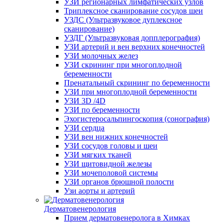
УЗИ регионарных лимфатических узлов
Триплексное сканирование сосудов шеи
УЗДС (Ультразвуковое дуплексное
сканирование)
УЗДГ (Ультразвуковая допплерография)
УЗИ артерий и вен верхних конечностей
УЗИ молочных желез
УЗИ скрининг при многоплодной
беременности
Пренатальный скрининг по беременности
УЗИ при многоплодной беременности
УЗИ 3D /4D
УЗИ по беременности
Эхогистеросальпингоскопия (сонография)
УЗИ сердца
УЗИ вен нижних конечностей
УЗИ сосудов головы и шеи
УЗИ мягких тканей
УЗИ щитовидной железы
УЗИ мочеполовой системы
УЗИ органов брюшной полости
Узи аорты и артерий
Дерматовенерология
Прием дерматовенеролога в Химках