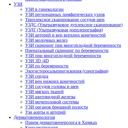
УЗИ
УЗИ в гинекологии
УЗИ регионарных лимфатических узлов
Триплексное сканирование сосудов шеи
УЗДС (Ультразвуковое дуплексное сканирование)
УЗДГ (Ультразвуковая допплерография)
УЗИ артерий и вен верхних конечностей
УЗИ молочных желез
УЗИ скрининг при многоплодной беременности
Пренатальный скрининг по беременности
УЗИ при многоплодной беременности
УЗИ 3D /4D
УЗИ по беременности
Эхогистеросальпингоскопия (сонография)
УЗИ сердца
УЗИ вен нижних конечностей
УЗИ сосудов головы и шеи
УЗИ мягких тканей
УЗИ щитовидной железы
УЗИ мочеполовой системы
УЗИ органов брюшной полости
Узи аорты и артерий
Дерматовенерология
Прием дерматовенеролога в Химках
Криодеструкция