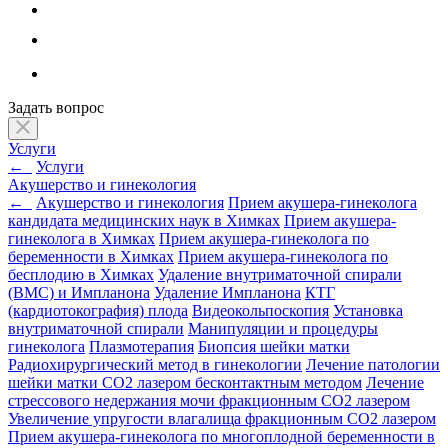
Задать вопрос
Услуги
←
Услуги
Акушерство и гинекология
←
Акушерство и гинекология
Прием акушера-гинеколога
кандидата медицинских наук в Химках
Прием акушера-
гинеколога в Химках
Прием акушера-гинеколога по
беременности в Химках
Прием акушера-гинеколога по
бесплодию в Химках
Удаление внутриматочной спирали
(ВМС) и Импланона
Удаление Импланона
КТГ
(кардиотокография) плода
Видеокольпоскопия
Установка
внутриматочной спирали
Манипуляции и процедуры
гинеколога
Плазмотерапия
Биопсия шейки матки
Радиохирургический метод в гинекологии
Лечение патологии
шейки матки CO2 лазером бесконтактным методом
Лечение
стрессового недержания мочи фракционным CO2 лазером
Увеличение упругости влагалища фракционным CO2 лазером
Прием акушера-гинеколога по многоплодной беременности в