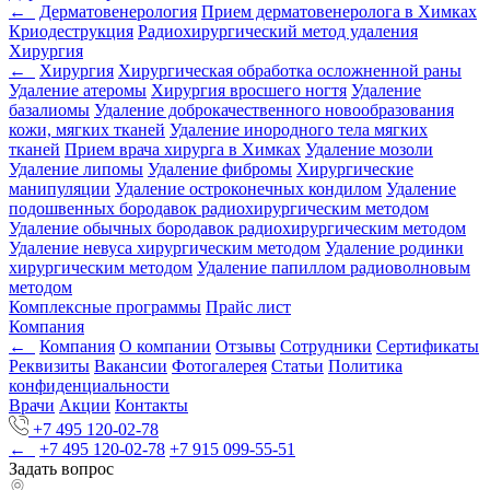
←
Дерматовенерология
Прием дерматовенеролога в Химках
Криодеструкция
Радиохирургический метод удаления
Хирургия
←
Хирургия
Хирургическая обработка осложненной раны
Удаление атеромы
Хирургия вросшего ногтя
Удаление
базалиомы
Удаление доброкачественного новообразования
кожи, мягких тканей
Удаление инородного тела мягких
тканей
Прием врача хирурга в Химках
Удаление мозоли
Удаление липомы
Удаление фибромы
Хирургические
манипуляции
Удаление остроконечных кондилом
Удаление
подошвенных бородавок радиохирургическим методом
Удаление обычных бородавок радиохирургическим методом
Удаление невуса хирургическим методом
Удаление родинки
хирургическим методом
Удаление папиллом радиоволновым
методом
Комплексные программы
Прайс лист
Компания
←
Компания
О компании
Отзывы
Сотрудники
Сертификаты
Реквизиты
Вакансии
Фотогалерея
Статьи
Политика
конфиденциальности
Врачи
Акции
Контакты
+7 495 120-02-78
←
+7 495 120-02-78
+7 915 099-55-51
Задать вопрос