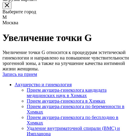
Выберите город
М
Москва
Увеличение точки G
Увеличение точки G относится к процедурам эстетической
гинекологии и направлено на повышение чувствительности
эрогенной зоны, а также на улучшение качества интимной
жизни женщины.
Запись на прием
Акушерство и гинекология
Прием акушера-гинеколога кандидата
медицинских наук в Химках
Прием акушера-гинеколога в Химках
Прием акушера-гинеколога по беременности в
Химках
Прием акушера-гинеколога по бесплодию в
Химках
Удаление внутриматочной спирали (ВМС) и
Импланона