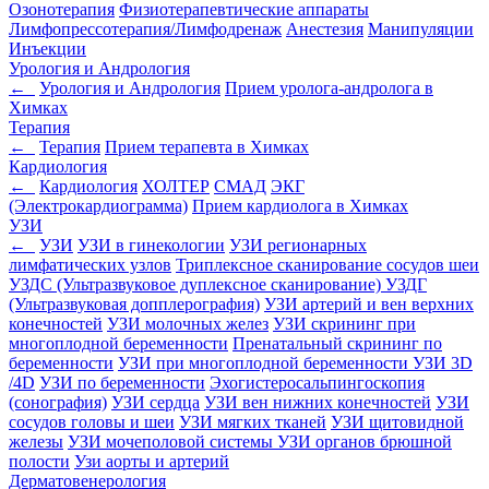
Озонотерапия
Физиотерапевтические аппараты
Лимфопрессотерапия/Лимфодренаж
Анестезия
Манипуляции
Инъекции
Урология и Андрология
←
Урология и Андрология
Прием уролога-андролога в
Химках
Терапия
←
Терапия
Прием терапевта в Химках
Кардиология
←
Кардиология
ХОЛТЕР
СМАД
ЭКГ
(Электрокардиограмма)
Прием кардиолога в Химках
УЗИ
←
УЗИ
УЗИ в гинекологии
УЗИ регионарных
лимфатических узлов
Триплексное сканирование сосудов шеи
УЗДС (Ультразвуковое дуплексное сканирование)
УЗДГ
(Ультразвуковая допплерография)
УЗИ артерий и вен верхних
конечностей
УЗИ молочных желез
УЗИ скрининг при
многоплодной беременности
Пренатальный скрининг по
беременности
УЗИ при многоплодной беременности
УЗИ 3D
/4D
УЗИ по беременности
Эхогистеросальпингоскопия
(сонография)
УЗИ сердца
УЗИ вен нижних конечностей
УЗИ
сосудов головы и шеи
УЗИ мягких тканей
УЗИ щитовидной
железы
УЗИ мочеполовой системы
УЗИ органов брюшной
полости
Узи аорты и артерий
Дерматовенерология