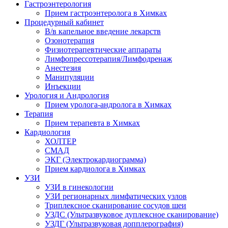
Гастроэнтерология
Прием гастроэнтеролога в Химках
Процедурный кабинет
В/в капельное введение лекарств
Озонотерапия
Физиотерапевтические аппараты
Лимфопрессотерапия/Лимфодренаж
Анестезия
Манипуляции
Инъекции
Урология и Андрология
Прием уролога-андролога в Химках
Терапия
Прием терапевта в Химках
Кардиология
ХОЛТЕР
СМАД
ЭКГ (Электрокардиограмма)
Прием кардиолога в Химках
УЗИ
УЗИ в гинекологии
УЗИ регионарных лимфатических узлов
Триплексное сканирование сосудов шеи
УЗДС (Ультразвуковое дуплексное сканирование)
УЗДГ (Ультразвуковая допплерография)