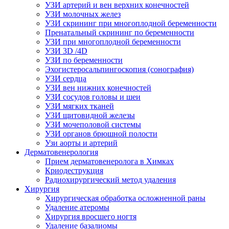
УЗИ артерий и вен верхних конечностей
УЗИ молочных желез
УЗИ скрининг при многоплодной беременности
Пренатальный скрининг по беременности
УЗИ при многоплодной беременности
УЗИ 3D /4D
УЗИ по беременности
Эхогистеросальпингоскопия (сонография)
УЗИ сердца
УЗИ вен нижних конечностей
УЗИ сосудов головы и шеи
УЗИ мягких тканей
УЗИ щитовидной железы
УЗИ мочеполовой системы
УЗИ органов брюшной полости
Узи аорты и артерий
Дерматовенерология
Прием дерматовенеролога в Химках
Криодеструкция
Радиохирургический метод удаления
Хирургия
Хирургическая обработка осложненной раны
Удаление атеромы
Хирургия вросшего ногтя
Удаление базалиомы