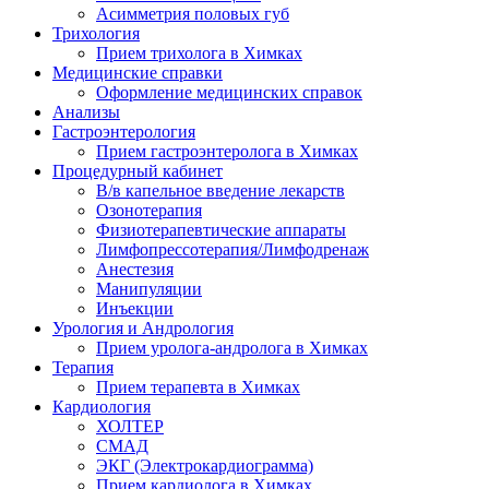
Асимметрия половых губ
Трихология
Прием трихолога в Химках
Медицинские справки
Оформление медицинских справок
Анализы
Гастроэнтерология
Прием гастроэнтеролога в Химках
Процедурный кабинет
В/в капельное введение лекарств
Озонотерапия
Физиотерапевтические аппараты
Лимфопрессотерапия/Лимфодренаж
Анестезия
Манипуляции
Инъекции
Урология и Андрология
Прием уролога-андролога в Химках
Терапия
Прием терапевта в Химках
Кардиология
ХОЛТЕР
СМАД
ЭКГ (Электрокардиограмма)
Прием кардиолога в Химках