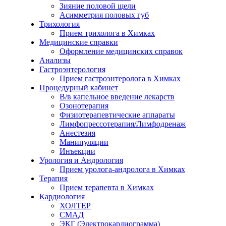
Зияние половой щели
Асимметрия половых губ
Трихология
Прием трихолога в Химках
Медицинские справки
Оформление медицинских справок
Анализы
Гастроэнтерология
Прием гастроэнтеролога в Химках
Процедурный кабинет
В/в капельное введение лекарств
Озонотерапия
Физиотерапевтические аппараты
Лимфопрессотерапия/Лимфодренаж
Анестезия
Манипуляции
Инъекции
Урология и Андрология
Прием уролога-андролога в Химках
Терапия
Прием терапевта в Химках
Кардиология
ХОЛТЕР
СМАД
ЭКГ (Электрокардиограмма)