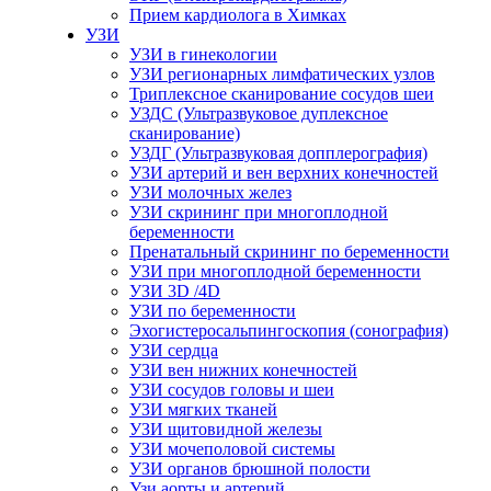
Прием кардиолога в Химках
УЗИ
УЗИ в гинекологии
УЗИ регионарных лимфатических узлов
Триплексное сканирование сосудов шеи
УЗДС (Ультразвуковое дуплексное
сканирование)
УЗДГ (Ультразвуковая допплерография)
УЗИ артерий и вен верхних конечностей
УЗИ молочных желез
УЗИ скрининг при многоплодной
беременности
Пренатальный скрининг по беременности
УЗИ при многоплодной беременности
УЗИ 3D /4D
УЗИ по беременности
Эхогистеросальпингоскопия (сонография)
УЗИ сердца
УЗИ вен нижних конечностей
УЗИ сосудов головы и шеи
УЗИ мягких тканей
УЗИ щитовидной железы
УЗИ мочеполовой системы
УЗИ органов брюшной полости
Узи аорты и артерий