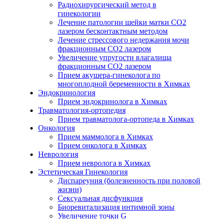
Радиохирургический метод в
гинекологии
Лечение патологии шейки матки CO2
лазером бесконтактным методом
Лечение стрессового недержания мочи
фракционным CO2 лазером
Увеличение упругости влагалища
фракционным CO2 лазером
Прием акушера-гинеколога по
многоплодной беременности в Химках
Эндокринология
Прием эндокринолога в Химках
Травматология-ортопедия
Прием травматолога-ортопеда в Химках
Онкология
Прием маммолога в Химках
Прием онколога в Химках
Неврология
Прием невролога в Химках
Эстетическая Гинекология
Диспареуния (болезненность при половой
жизни)
Сексуальная дисфункция
Биоревитализация интимной зоны
Увеличение точки G