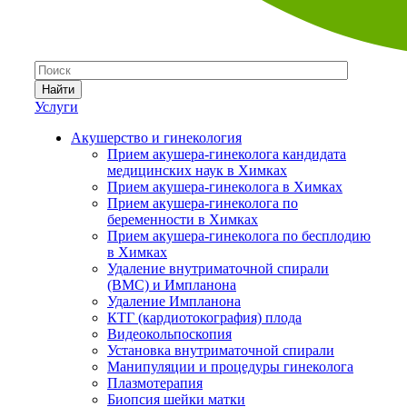
Найти
Услуги
Акушерство и гинекология
Прием акушера-гинеколога кандидата
медицинских наук в Химках
Прием акушера-гинеколога в Химках
Прием акушера-гинеколога по
беременности в Химках
Прием акушера-гинеколога по бесплодию
в Химках
Удаление внутриматочной спирали
(ВМС) и Импланона
Удаление Импланона
КТГ (кардиотокография) плода
Видеокольпоскопия
Установка внутриматочной спирали
Манипуляции и процедуры гинеколога
Плазмотерапия
Биопсия шейки матки