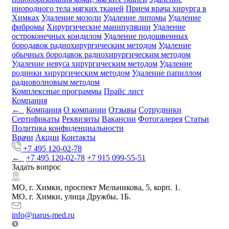
инородного тела мягких тканей
Прием врача хирурга в
Химках
Удаление мозоли
Удаление липомы
Удаление
фибромы
Хирургические манипуляции
Удаление
остроконечных кондилом
Удаление подошвенных
бородавок радиохирургическим методом
Удаление
обычных бородавок радиохирургическим методом
Удаление невуса хирургическим методом
Удаление
родинки хирургическим методом
Удаление папиллом
радиоволновым методом
Комплексные программы
Прайс лист
Компания
←
Компания
О компании
Отзывы
Сотрудники
Сертификаты
Реквизиты
Вакансии
Фотогалерея
Статьи
Политика конфиденциальности
Врачи
Акции
Контакты
+7 495 120-02-78
←
+7 495 120-02-78
+7 915 099-55-51
Задать вопрос
МО, г. Химки, проспект Мельникова, 5, корп. 1.
МО, г. Химки, улица Дружбы, 1Б.
info@narus-med.ru