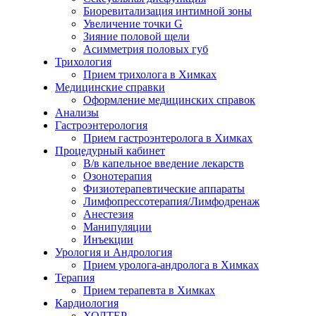
Биоревитализация интимной зоны
Увеличение точки G
Зияние половой щели
Асимметрия половых губ
Трихология
Прием трихолога в Химках
Медицинские справки
Оформление медицинских справок
Анализы
Гастроэнтерология
Прием гастроэнтеролога в Химках
Процедурный кабинет
В/в капельное введение лекарств
Озонотерапия
Физиотерапевтические аппараты
Лимфопрессотерапия/Лимфодренаж
Анестезия
Манипуляции
Инъекции
Урология и Андрология
Прием уролога-андролога в Химках
Терапия
Прием терапевта в Химках
Кардиология
ХОЛТЕР