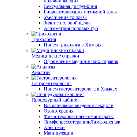
половой жизни)
Сексуальная дисфункция
Биоревитализация интимной зоны
Увеличение точки G
Зияние половой щели
Асимметрия половых губ
Трихология
Прием трихолога в Химках
Медицинские справки
Оформление медицинских справок
Анализы
Гастроэнтерология
Прием гастроэнтеролога в Химках
Процедурный кабинет
В/в капельное введение лекарств
Озонотерапия
Физиотерапевтические аппараты
Лимфопрессотерапия/Лимфодренаж
Анестезия
Манипуляции