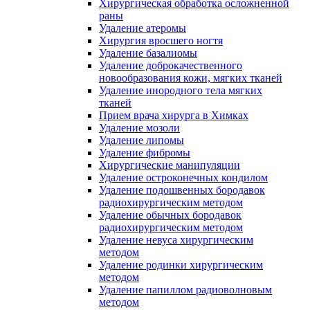
Хирургическая обработка осложненной
раны
Удаление атеромы
Хирургия вросшего ногтя
Удаление базалиомы
Удаление доброкачественного
новообразования кожи, мягких тканей
Удаление инородного тела мягких
тканей
Прием врача хирурга в Химках
Удаление мозоли
Удаление липомы
Удаление фибромы
Хирургические манипуляции
Удаление остроконечных кондилом
Удаление подошвенных бородавок
радиохирургическим методом
Удаление обычных бородавок
радиохирургическим методом
Удаление невуса хирургическим
методом
Удаление родинки хирургическим
методом
Удаление папиллом радиоволновым
методом