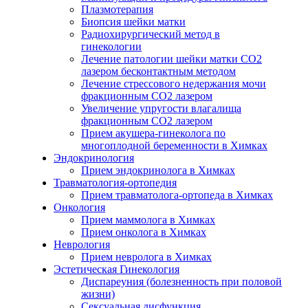
Плазмотерапия
Биопсия шейки матки
Радиохирургический метод в
гинекологии
Лечение патологии шейки матки CO2
лазером бесконтактным методом
Лечение стрессового недержания мочи
фракционным CO2 лазером
Увеличение упругости влагалища
фракционным CO2 лазером
Прием акушера-гинеколога по
многоплодной беременности в Химках
Эндокринология
Прием эндокринолога в Химках
Травматология-ортопедия
Прием травматолога-ортопеда в Химках
Онкология
Прием маммолога в Химках
Прием онколога в Химках
Неврология
Прием невролога в Химках
Эстетическая Гинекология
Диспареуния (болезненность при половой
жизни)
Сексуальная дисфункция