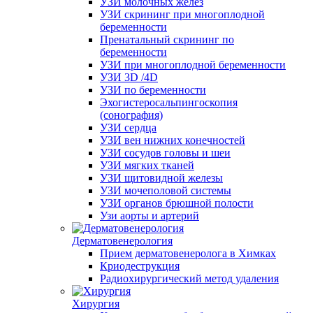
УЗИ молочных желез
УЗИ скрининг при многоплодной
беременности
Пренатальный скрининг по
беременности
УЗИ при многоплодной беременности
УЗИ 3D /4D
УЗИ по беременности
Эхогистеросальпингоскопия
(сонография)
УЗИ сердца
УЗИ вен нижних конечностей
УЗИ сосудов головы и шеи
УЗИ мягких тканей
УЗИ щитовидной железы
УЗИ мочеполовой системы
УЗИ органов брюшной полости
Узи аорты и артерий
Дерматовенерология
Прием дерматовенеролога в Химках
Криодеструкция
Радиохирургический метод удаления
Хирургия