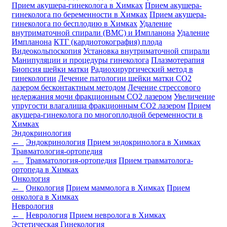
Прием акушера-гинеколога в Химках
Прием акушера-
гинеколога по беременности в Химках
Прием акушера-
гинеколога по бесплодию в Химках
Удаление
внутриматочной спирали (ВМС) и Импланона
Удаление
Импланона
КТГ (кардиотокография) плода
Видеокольпоскопия
Установка внутриматочной спирали
Манипуляции и процедуры гинеколога
Плазмотерапия
Биопсия шейки матки
Радиохирургический метод в
гинекологии
Лечение патологии шейки матки CO2
лазером бесконтактным методом
Лечение стрессового
недержания мочи фракционным CO2 лазером
Увеличение
упругости влагалища фракционным CO2 лазером
Прием
акушера-гинеколога по многоплодной беременности в
Химках
Эндокринология
←
Эндокринология
Прием эндокринолога в Химках
Травматология-ортопедия
←
Травматология-ортопедия
Прием травматолога-
ортопеда в Химках
Онкология
←
Онкология
Прием маммолога в Химках
Прием
онколога в Химках
Неврология
←
Неврология
Прием невролога в Химках
Эстетическая Гинекология