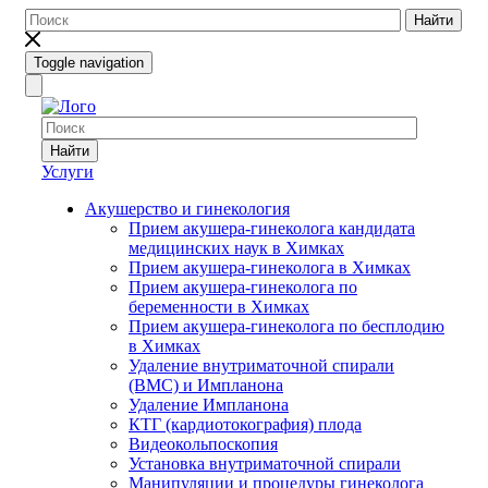
Найти
Toggle navigation
Найти
Услуги
Акушерство и гинекология
Прием акушера-гинеколога кандидата
медицинских наук в Химках
Прием акушера-гинеколога в Химках
Прием акушера-гинеколога по
беременности в Химках
Прием акушера-гинеколога по бесплодию
в Химках
Удаление внутриматочной спирали
(ВМС) и Импланона
Удаление Импланона
КТГ (кардиотокография) плода
Видеокольпоскопия
Установка внутриматочной спирали
Манипуляции и процедуры гинеколога