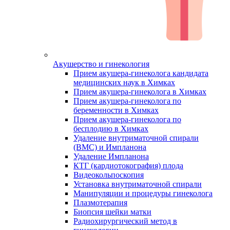
Акушерство и гинекология
Прием акушера-гинеколога кандидата
медицинских наук в Химках
Прием акушера-гинеколога в Химках
Прием акушера-гинеколога по
беременности в Химках
Прием акушера-гинеколога по
бесплодию в Химках
Удаление внутриматочной спирали
(ВМС) и Импланона
Удаление Импланона
КТГ (кардиотокография) плода
Видеокольпоскопия
Установка внутриматочной спирали
Манипуляции и процедуры гинеколога
Плазмотерапия
Биопсия шейки матки
Радиохирургический метод в