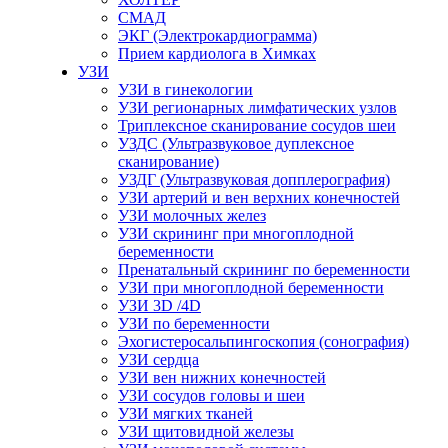
СМАД
ЭКГ (Электрокардиограмма)
Прием кардиолога в Химках
УЗИ
УЗИ в гинекологии
УЗИ регионарных лимфатических узлов
Триплексное сканирование сосудов шеи
УЗДС (Ультразвуковое дуплексное
сканирование)
УЗДГ (Ультразвуковая допплерография)
УЗИ артерий и вен верхних конечностей
УЗИ молочных желез
УЗИ скрининг при многоплодной
беременности
Пренатальный скрининг по беременности
УЗИ при многоплодной беременности
УЗИ 3D /4D
УЗИ по беременности
Эхогистеросальпингоскопия (сонография)
УЗИ сердца
УЗИ вен нижних конечностей
УЗИ сосудов головы и шеи
УЗИ мягких тканей
УЗИ щитовидной железы