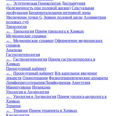
←
Эстетическая Гинекология
Диспареуния
(болезненность при половой жизни)
Сексуальная
дисфункция
Биоревитализация интимной зоны
Увеличение точки G
Зияние половой щели
Асимметрия
половых губ
Трихология
←
Трихология
Прием трихолога в Химках
Медицинские справки
←
Медицинские справки
Оформление медицинских
справок
Анализы
Гастроэнтерология
←
Гастроэнтерология
Прием гастроэнтеролога в
Химках
Процедурный кабинет
←
Процедурный кабинет
В/в капельное введение
лекарств
Озонотерапия
Физиотерапевтические аппараты
Лимфопрессотерапия/Лимфодренаж
Анестезия
Манипуляции
Инъекции
Урология и Андрология
←
Урология и Андрология
Прием уролога-андролога в
Химках
Терапия
←
Терапия
Прием терапевта в Химках
Кардиология