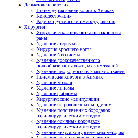
Дерматовенерология
Прием дерматовенеролога в Химках
Криодеструкция
Радиохирургический метод удаления
Хирургия
Хирургическая обработка осложненной
раны
Удаление атеромы
Хирургия вросшего ногтя
Удаление базалиомы
Удаление доброкачественного
новообразования кожи, мягких тканей
Удаление инородного тела мягких тканей
Прием врача хирурга в Химках
Удаление мозоли
Удаление липомы
Удаление фибромы
Хирургические манипуляции
Удаление остроконечных кондилом
Удаление подошвенных бородавок
радиохирургическим методом
Удаление обычных бородавок
радиохирургическим методом
Удаление невуса хирургическим методом
Удаление родинки хирургическим