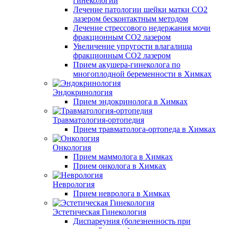
гинекологии
Лечение патологии шейки матки CO2
лазером бесконтактным методом
Лечение стрессового недержания мочи
фракционным CO2 лазером
Увеличение упругости влагалища
фракционным CO2 лазером
Прием акушера-гинеколога по
многоплодной беременности в Химках
Эндокринология
Прием эндокринолога в Химках
Травматология-ортопедия
Прием травматолога-ортопеда в Химках
Онкология
Прием маммолога в Химках
Прием онколога в Химках
Неврология
Прием невролога в Химках
Эстетическая Гинекология
Диспареуния (болезненность при