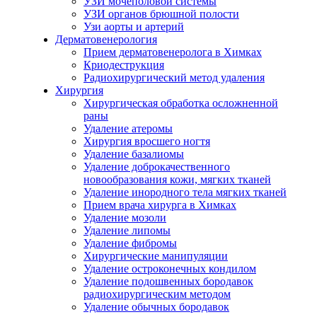
УЗИ мочеполовой системы
УЗИ органов брюшной полости
Узи аорты и артерий
Дерматовенерология
Прием дерматовенеролога в Химках
Криодеструкция
Радиохирургический метод удаления
Хирургия
Хирургическая обработка осложненной
раны
Удаление атеромы
Хирургия вросшего ногтя
Удаление базалиомы
Удаление доброкачественного
новообразования кожи, мягких тканей
Удаление инородного тела мягких тканей
Прием врача хирурга в Химках
Удаление мозоли
Удаление липомы
Удаление фибромы
Хирургические манипуляции
Удаление остроконечных кондилом
Удаление подошвенных бородавок
радиохирургическим методом
Удаление обычных бородавок