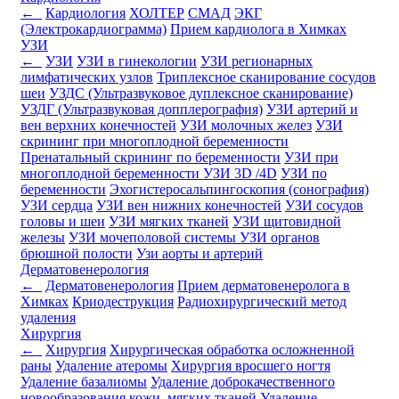
←
Кардиология
ХОЛТЕР
СМАД
ЭКГ
(Электрокардиограмма)
Прием кардиолога в Химках
УЗИ
←
УЗИ
УЗИ в гинекологии
УЗИ регионарных
лимфатических узлов
Триплексное сканирование сосудов
шеи
УЗДС (Ультразвуковое дуплексное сканирование)
УЗДГ (Ультразвуковая допплерография)
УЗИ артерий и
вен верхних конечностей
УЗИ молочных желез
УЗИ
скрининг при многоплодной беременности
Пренатальный скрининг по беременности
УЗИ при
многоплодной беременности
УЗИ 3D /4D
УЗИ по
беременности
Эхогистеросальпингоскопия (сонография)
УЗИ сердца
УЗИ вен нижних конечностей
УЗИ сосудов
головы и шеи
УЗИ мягких тканей
УЗИ щитовидной
железы
УЗИ мочеполовой системы
УЗИ органов
брюшной полости
Узи аорты и артерий
Дерматовенерология
←
Дерматовенерология
Прием дерматовенеролога в
Химках
Криодеструкция
Радиохирургический метод
удаления
Хирургия
←
Хирургия
Хирургическая обработка осложненной
раны
Удаление атеромы
Хирургия вросшего ногтя
Удаление базалиомы
Удаление доброкачественного
новообразования кожи, мягких тканей
Удаление