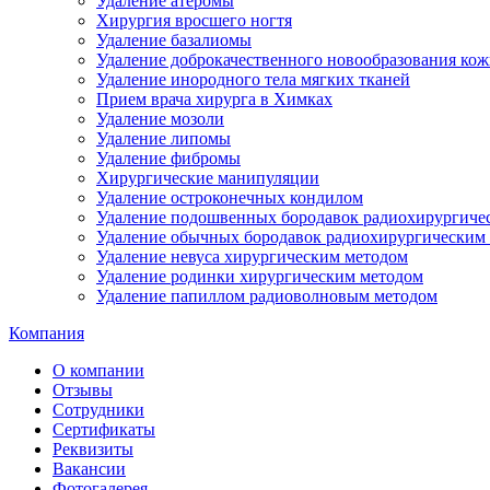
Удаление атеромы
Хирургия вросшего ногтя
Удаление базалиомы
Удаление доброкачественного новообразования кож
Удаление инородного тела мягких тканей
Прием врача хирурга в Химках
Удаление мозоли
Удаление липомы
Удаление фибромы
Хирургические манипуляции
Удаление остроконечных кондилом
Удаление подошвенных бородавок радиохирургиче
Удаление обычных бородавок радиохирургическим
Удаление невуса хирургическим методом
Удаление родинки хирургическим методом
Удаление папиллом радиоволновым методом
Компания
О компании
Отзывы
Сотрудники
Сертификаты
Реквизиты
Вакансии
Фотогалерея