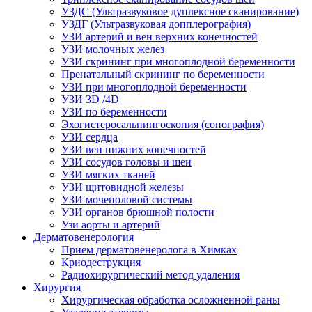
УЗДС (Ультразвуковое дуплексное сканирование)
УЗДГ (Ультразвуковая допплерография)
УЗИ артерий и вен верхних конечностей
УЗИ молочных желез
УЗИ скрининг при многоплодной беременности
Пренатальный скрининг по беременности
УЗИ при многоплодной беременности
УЗИ 3D /4D
УЗИ по беременности
Эхогистеросальпингоскопия (сонография)
УЗИ сердца
УЗИ вен нижних конечностей
УЗИ сосудов головы и шеи
УЗИ мягких тканей
УЗИ щитовидной железы
УЗИ мочеполовой системы
УЗИ органов брюшной полости
Узи аорты и артерий
Дерматовенерология
Прием дерматовенеролога в Химках
Криодеструкция
Радиохирургический метод удаления
Хирургия
Хирургическая обработка осложненной раны