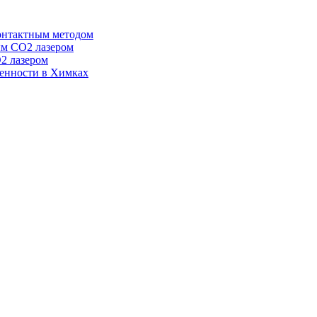
онтактным методом
ым CO2 лазером
2 лазером
енности в Химках