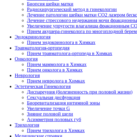
Биопсия шейки матки
Радиохирургический метод в гинекологии
Лечение патологии шейки матки CO2 лазером беск
Лечение стрессового недержания мочи фракционн
Увеличение упругости влагалища фракционным CO
Прием акушера-гинеколога по многоплодной берем
Эндокринология
Прием эндокринолога в Химках
Травматология-ортопедия
Прием травматолога-ортопеда в Химках
Онкология
Прием маммолога в Химках
Прием онколога в Химках
Неврология
Прием невролога в Химках
Эстетическая Гинекология
Диспареуния (болезненность при половой жизни)
Сексуальная дисфункция
Биоревитализация интимной зоны
Увеличение точки G
Зияние половой щели
Асимметрия половых губ
Трихология
Прием трихолога в Химках
Медицинские справки