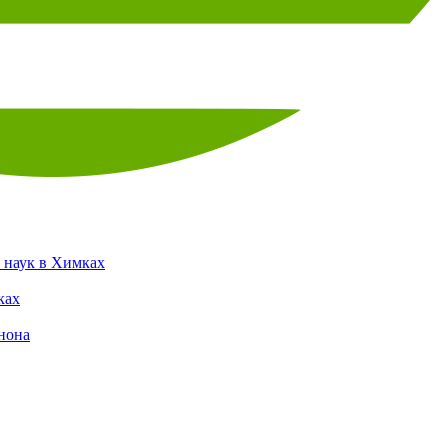
 наук в Химках
ках
нона