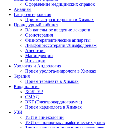
Оформление медицинских справок
Анализы
Гастроэнтерология
Прием гастроэнтеролога в Химках
Процедурный кабинет
В/в капельное введение лекарств
Озонотерапия
Физиотерапевтические аппараты
Лимфопрессотерапия/Лимфодренаж
Анестезия
Манипуляции
Инъекции
Урология и Андрология
Прием уролога-андролога в Химках
Терапия
Прием терапевта в Химках
Кардиология
ХОЛТЕР
СМАД
ЭКГ (Электрокардиограмма)
Прием кардиолога в Химках
УЗИ
УЗИ в гинекологии
УЗИ регионарных лимфатических узлов
Триплексное сканирование сосудов шеи