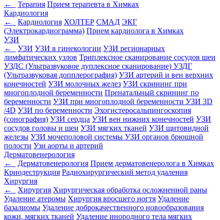
←
Терапия
Прием терапевта в Химках
Кардиология
←
Кардиология
ХОЛТЕР
СМАД
ЭКГ
(Электрокардиограмма)
Прием кардиолога в Химках
УЗИ
←
УЗИ
УЗИ в гинекологии
УЗИ регионарных
лимфатических узлов
Триплексное сканирование сосудов шеи
УЗДС (Ультразвуковое дуплексное сканирование)
УЗДГ
(Ультразвуковая допплерография)
УЗИ артерий и вен верхних
конечностей
УЗИ молочных желез
УЗИ скрининг при
многоплодной беременности
Пренатальный скрининг по
беременности
УЗИ при многоплодной беременности
УЗИ 3D
/4D
УЗИ по беременности
Эхогистеросальпингоскопия
(сонография)
УЗИ сердца
УЗИ вен нижних конечностей
УЗИ
сосудов головы и шеи
УЗИ мягких тканей
УЗИ щитовидной
железы
УЗИ мочеполовой системы
УЗИ органов брюшной
полости
Узи аорты и артерий
Дерматовенерология
←
Дерматовенерология
Прием дерматовенеролога в Химках
Криодеструкция
Радиохирургический метод удаления
Хирургия
←
Хирургия
Хирургическая обработка осложненной раны
Удаление атеромы
Хирургия вросшего ногтя
Удаление
базалиомы
Удаление доброкачественного новообразования
кожи, мягких тканей
Удаление инородного тела мягких