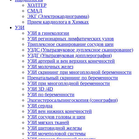
ХОЛТЕР
СМАД
ЭКГ (Электрокардиограмма)
Прием кардиолога в Химках
УЗИ
УЗИ в гинекологии
УЗИ регионарных лимфатических узлов
Триплексное сканирование сосудов шеи
УЗДС (Ультразвуковое дуплексное сканирование)
УЗДГ (Ультразвуковая допплерография)
УЗИ артерий и вен верхних конечностей
УЗИ молочных желез
УЗИ скрининг при многоплодной беременности
Пренатальный скрининг по беременности
УЗИ при многоплодной беременности
УЗИ 3D /4D
УЗИ по беременности
Эхогистеросальпингоскопия (сонография)
УЗИ сердца
УЗИ вен нижних конечностей
УЗИ сосудов головы и шеи
УЗИ мягких тканей
УЗИ щитовидной железы
УЗИ мочеполовой системы