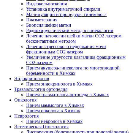
Видеокольпоскопия
Установка внутриматочной спирали
Манипуляции и процедуры гинеколога
Плазмотерапия
Биопсия шейки матки
Радиохирургический метод в гинекологии
Лечение патологии шейки матки CO2 лазером
бесконтактным методом
Лечение стрессового недержания мочи
фракционным CO2 лазером
Увеличение упругости влагалища фракционным
CO2 лазером
Прием акушера-гинеколога по многоплодной
беременности в Химках
Эндокринология
Прием эндокринолога в Химках
Травматология-ортопедия
Прием травматолога-ортопеда в Химках
Онкология
Прием маммолога в Химках
Прием онколога в Химках
Неврология
Прием невролога в Химках
Эстетическая Гинекология
Диспареуния (болезненность при половой жизни)