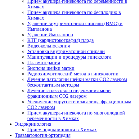
Прием акушера-гинеколога по беременности в
Химках
Прием акушера-гинеколога по бесплодию в
Химках
Удаление внутриматочной спирали (ВМС) и
Импланона
Удаление Импланона
КТГ (кардиотокография) плода
Видеокольпоскопия
Установка внутриматочной спирали
Манипуляции и процедуры гинеколога
Плазмотерапия
Биопсия шейки матки
Радиохирургический метод в гинекологии
Лечение патологии шейки матки CO2 лазером
бесконтактным методом
Лечение стрессового недержания мочи
фракционным CO2 лазером
Увеличение упругости влагалища фракционным
CO2 лазером
Прием акушера-гинеколога по многоплодной
беременности в Химках
Эндокринология
Прием эндокринолога в Химках
Травматология-ортопедия