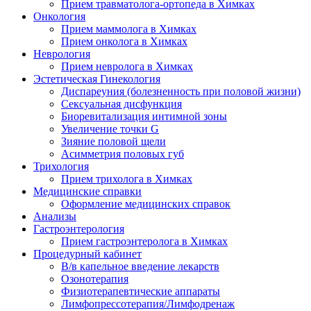
Прием травматолога-ортопеда в Химках
Онкология
Прием маммолога в Химках
Прием онколога в Химках
Неврология
Прием невролога в Химках
Эстетическая Гинекология
Диспареуния (болезненность при половой жизни)
Сексуальная дисфункция
Биоревитализация интимной зоны
Увеличение точки G
Зияние половой щели
Асимметрия половых губ
Трихология
Прием трихолога в Химках
Медицинские справки
Оформление медицинских справок
Анализы
Гастроэнтерология
Прием гастроэнтеролога в Химках
Процедурный кабинет
В/в капельное введение лекарств
Озонотерапия
Физиотерапевтические аппараты
Лимфопрессотерапия/Лимфодренаж