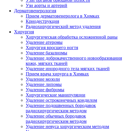
УЗИ органов брюшной полости
Узи аорты и артерий
Дерматовенерология
Прием дерматовенеролога в Химках
Криодеструкция
Радиохирургический метод удаления
Хирургия
Хирургическая обработка осложненной раны
Удаление атеромы
Хирургия вросшего ногтя
Удаление базалиомы
Удаление доброкачественного новообразования
кожи, мягких тканей
Удаление инородного тела мягких тканей
Прием врача хирурга в Химках
Удаление мозоли
Удаление липомы
Удаление фибромы
Хирургические манипуляции
Удаление остроконечных кондилом
Удаление подошвенных бородавок
радиохирургическим методом
Удаление обычных бородавок
радиохирургическим методом
Удаление невуса хирургическим методом