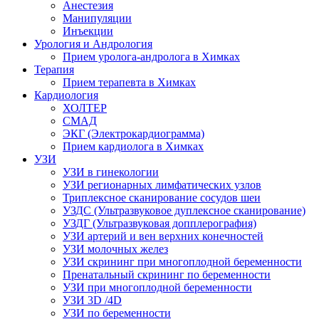
Анестезия
Манипуляции
Инъекции
Урология и Андрология
Прием уролога-андролога в Химках
Терапия
Прием терапевта в Химках
Кардиология
ХОЛТЕР
СМАД
ЭКГ (Электрокардиограмма)
Прием кардиолога в Химках
УЗИ
УЗИ в гинекологии
УЗИ регионарных лимфатических узлов
Триплексное сканирование сосудов шеи
УЗДС (Ультразвуковое дуплексное сканирование)
УЗДГ (Ультразвуковая допплерография)
УЗИ артерий и вен верхних конечностей
УЗИ молочных желез
УЗИ скрининг при многоплодной беременности
Пренатальный скрининг по беременности
УЗИ при многоплодной беременности
УЗИ 3D /4D
УЗИ по беременности