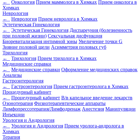
←
Онкология
Прием маммолога в Химках
Прием онколога в
Химках
Неврология
←
Неврология
Прием невролога в Химках
Эстетическая Гинекология
←
Эстетическая Гинекология
Диспареуния (болезненность
при половой жизни)
Сексуальная дисфункция
Биоревитализация интимной зоны
Увеличение точки G
Зияние половой щели
Асимметрия половых губ
Трихология
←
Трихология
Прием трихолога в Химках
Медицинские справки
←
Медицинские справки
Оформление медицинских справок
Анализы
Гастроэнтерология
←
Гастроэнтерология
Прием гастроэнтеролога в Химках
Процедурный кабинет
←
Процедурный кабинет
В/в капельное введение лекарств
Озонотерапия
Физиотерапевтические аппараты
Лимфопрессотерапия/Лимфодренаж
Анестезия
Манипуляции
Инъекции
Урология и Андрология
←
Урология и Андрология
Прием уролога-андролога в
Химках
Терапия