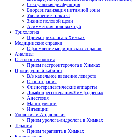
Сексуальная дисфункция
Биоревитализация интимной зоны
Увеличение точки G
Зияние половой щели
Асимметрия половых губ
Трихология
Прием трихолога в Химках
Медицинские справки
Оформление медицинских справок
Анализы
Гастроэнтерология
Прием гастроэнтеролога в Химках
Процедурный кабинет
В/в капельное введение лекарств
Озонотерапия
Физиотерапевтические аппараты
Лимфопрессотерапия/Лимфодренаж
Анестезия
Манипуляции
Инъекции
Урология и Андрология
Прием уролога-андролога в Химках
Терапия
Прием терапевта в Химках
Кардиология