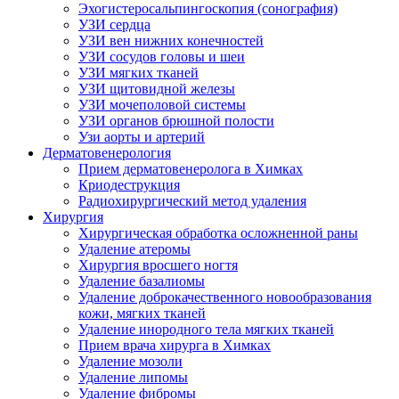
Эхогистеросальпингоскопия (сонография)
УЗИ сердца
УЗИ вен нижних конечностей
УЗИ сосудов головы и шеи
УЗИ мягких тканей
УЗИ щитовидной железы
УЗИ мочеполовой системы
УЗИ органов брюшной полости
Узи аорты и артерий
Дерматовенерология
Прием дерматовенеролога в Химках
Криодеструкция
Радиохирургический метод удаления
Хирургия
Хирургическая обработка осложненной раны
Удаление атеромы
Хирургия вросшего ногтя
Удаление базалиомы
Удаление доброкачественного новообразования
кожи, мягких тканей
Удаление инородного тела мягких тканей
Прием врача хирурга в Химках
Удаление мозоли
Удаление липомы
Удаление фибромы