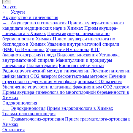
Услуги
←
Услуги
Акушерство и гинекология
←
Акушерство и гинекология
Прием акушера-гинеколога
кандидата медицинских наук в Химках
Прием акушера-
гинеколога в Химках
Прием акушера-гинеколога по
беременности в Химках
Прием акушера-гинеколога по
бесплодию в Химках
Удаление внутриматочной спирали
(ВМС) и Импланона
Удаление Импланона
КТГ
(кардиотокография) плода
Видеокольпоскопия
Установка
внутриматочной спирали
Манипуляции и процедуры
гинеколога
Плазмотерапия
Биопсия шейки матки
Радиохирургический метод в гинекологии
Лечение патологии
шейки матки CO2 лазером бесконтактным методом
Лечение
стрессового недержания мочи фракционным CO2 лазером
Увеличение упругости влагалища фракционным CO2 лазером
Прием акушера-гинеколога по многоплодной беременности в
Химках
Эндокринология
←
Эндокринология
Прием эндокринолога в Химках
Травматология-ортопедия
←
Травматология-ортопедия
Прием травматолога-ортопеда в
Химках
Онкология