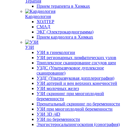
Терапия
Прием терапевта в Химках
Кардиология
ХОЛТЕР
СМАД
ЭКГ (Электрокардиограмма)
Прием кардиолога в Химках
УЗИ
УЗИ в гинекологии
УЗИ регионарных лимфатических узлов
Триплексное сканирование сосудов шеи
УЗДС (Ультразвуковое дуплексное
сканирование)
УЗДГ (Ультразвуковая допплерография)
УЗИ артерий и вен верхних конечностей
УЗИ молочных желез
УЗИ скрининг при многоплодной
беременности
Пренатальный скрининг по беременности
УЗИ при многоплодной беременности
УЗИ 3D /4D
УЗИ по беременности
Эхогистеросальпингоскопия (сонография)