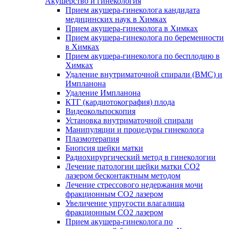
Акушерство и гинекология
Прием акушера-гинеколога кандидата
медицинских наук в Химках
Прием акушера-гинеколога в Химках
Прием акушера-гинеколога по беременности
в Химках
Прием акушера-гинеколога по бесплодию в
Химках
Удаление внутриматочной спирали (ВМС) и
Импланона
Удаление Импланона
КТГ (кардиотокография) плода
Видеокольпоскопия
Установка внутриматочной спирали
Манипуляции и процедуры гинеколога
Плазмотерапия
Биопсия шейки матки
Радиохирургический метод в гинекологии
Лечение патологии шейки матки CO2
лазером бесконтактным методом
Лечение стрессового недержания мочи
фракционным CO2 лазером
Увеличение упругости влагалища
фракционным CO2 лазером
Прием акушера-гинеколога по