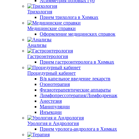
Асимметрия половых губ
Трихология
Прием трихолога в Химках
Медицинские справки
Оформление медицинских справок
Анализы
Гастроэнтерология
Прием гастроэнтеролога в Химках
Процедурный кабинет
В/в капельное введение лекарств
Озонотерапия
Физиотерапевтические аппараты
Лимфопрессотерапия/Лимфодренаж
Анестезия
Манипуляции
Инъекции
Урология и Андрология
Прием уролога-андролога в Химках