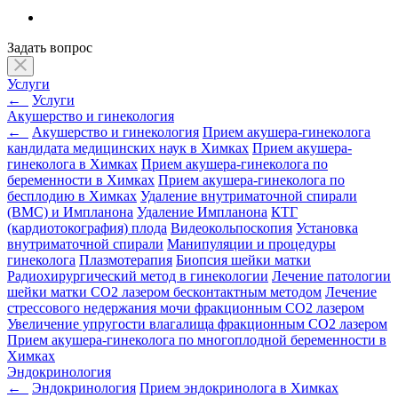
Задать вопрос
Услуги
←
Услуги
Акушерство и гинекология
←
Акушерство и гинекология
Прием акушера-гинеколога
кандидата медицинских наук в Химках
Прием акушера-
гинеколога в Химках
Прием акушера-гинеколога по
беременности в Химках
Прием акушера-гинеколога по
бесплодию в Химках
Удаление внутриматочной спирали
(ВМС) и Импланона
Удаление Импланона
КТГ
(кардиотокография) плода
Видеокольпоскопия
Установка
внутриматочной спирали
Манипуляции и процедуры
гинеколога
Плазмотерапия
Биопсия шейки матки
Радиохирургический метод в гинекологии
Лечение патологии
шейки матки CO2 лазером бесконтактным методом
Лечение
стрессового недержания мочи фракционным CO2 лазером
Увеличение упругости влагалища фракционным CO2 лазером
Прием акушера-гинеколога по многоплодной беременности в
Химках
Эндокринология
←
Эндокринология
Прием эндокринолога в Химках