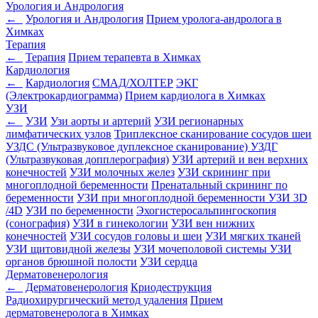
Урология и Андрология
←
Урология и Андрология
Прием уролога-андролога в
Химках
Терапия
←
Терапия
Прием терапевта в Химках
Кардиология
←
Кардиология
СМАД/ХОЛТЕР
ЭКГ
(Электрокардиограмма)
Прием кардиолога в Химках
УЗИ
←
УЗИ
Узи аорты и артерий
УЗИ регионарных
лимфатических узлов
Триплексное сканирование сосудов шеи
УЗДС (Ультразвуковое дуплексное сканирование)
УЗДГ
(Ультразвуковая допплерография)
УЗИ артерий и вен верхних
конечностей
УЗИ молочных желез
УЗИ скрининг при
многоплодной беременности
Пренатальный скрининг по
беременности
УЗИ при многоплодной беременности
УЗИ 3D
/4D
УЗИ по беременности
Эхогистеросальпингоскопия
(сонография)
УЗИ в гинекологии
УЗИ вен нижних
конечностей
УЗИ сосудов головы и шеи
УЗИ мягких тканей
УЗИ щитовидной железы
УЗИ мочеполовой системы
УЗИ
органов брюшной полости
УЗИ сердца
Дерматовенерология
←
Дерматовенерология
Криодеструкция
Радиохирургический метод удаления
Прием
дерматовенеролога в Химках