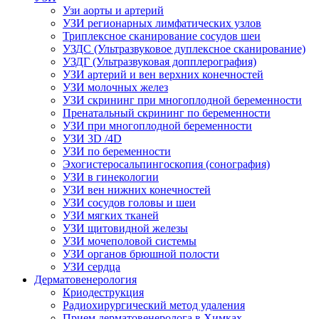
Узи аорты и артерий
УЗИ регионарных лимфатических узлов
Триплексное сканирование сосудов шеи
УЗДС (Ультразвуковое дуплексное сканирование)
УЗДГ (Ультразвуковая допплерография)
УЗИ артерий и вен верхних конечностей
УЗИ молочных желез
УЗИ скрининг при многоплодной беременности
Пренатальный скрининг по беременности
УЗИ при многоплодной беременности
УЗИ 3D /4D
УЗИ по беременности
Эхогистеросальпингоскопия (сонография)
УЗИ в гинекологии
УЗИ вен нижних конечностей
УЗИ сосудов головы и шеи
УЗИ мягких тканей
УЗИ щитовидной железы
УЗИ мочеполовой системы
УЗИ органов брюшной полости
УЗИ сердца
Дерматовенерология
Криодеструкция
Радиохирургический метод удаления
Прием дерматовенеролога в Химках