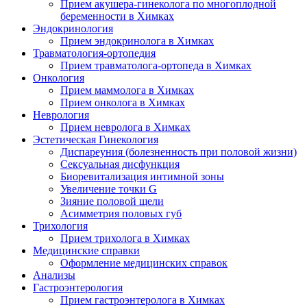
Прием акушера-гинеколога по многоплодной
беременности в Химках
Эндокринология
Прием эндокринолога в Химках
Травматология-ортопедия
Прием травматолога-ортопеда в Химках
Онкология
Прием маммолога в Химках
Прием онколога в Химках
Неврология
Прием невролога в Химках
Эстетическая Гинекология
Диспареуния (болезненность при половой жизни)
Сексуальная дисфункция
Биоревитализация интимной зоны
Увеличение точки G
Зияние половой щели
Асимметрия половых губ
Трихология
Прием трихолога в Химках
Медицинские справки
Оформление медицинских справок
Анализы
Гастроэнтерология
Прием гастроэнтеролога в Химках