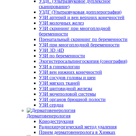
УЗДС (Ультразвуковое дуплексное
сканирование)
УЗДГ (Ультразвуковая допплерография)
УЗИ артерий и вен верхних конечностей
УЗИ молочных желез
УЗИ скрининг при многоплодной
беременности
Пренатальный скрининг по беременности
УЗИ при многоплодной беременности
УЗИ 3D /4D
УЗИ по беременности
Эхогистеросальпингоскопия (сонография)
УЗИ в гинекологии
УЗИ вен нижних конечностей
УЗИ сосудов головы и шеи
УЗИ мягких тканей
УЗИ щитовидной железы
УЗИ мочеполовой системы
УЗИ органов брюшной полости
УЗИ сердца
Дерматовенерология
Криодеструкция
Радиохирургический метод удаления
Прием дерматовенеролога в Химках