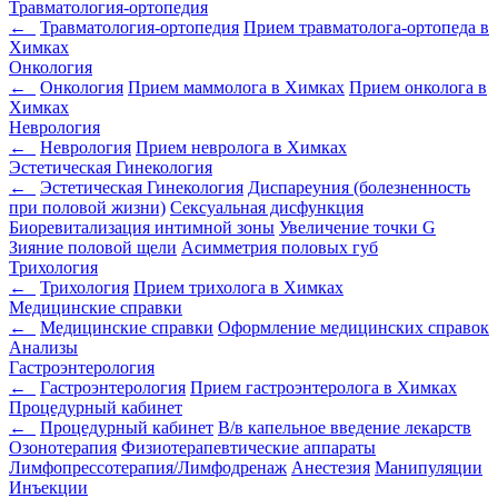
Травматология-ортопедия
←
Травматология-ортопедия
Прием травматолога-ортопеда в
Химках
Онкология
←
Онкология
Прием маммолога в Химках
Прием онколога в
Химках
Неврология
←
Неврология
Прием невролога в Химках
Эстетическая Гинекология
←
Эстетическая Гинекология
Диспареуния (болезненность
при половой жизни)
Сексуальная дисфункция
Биоревитализация интимной зоны
Увеличение точки G
Зияние половой щели
Асимметрия половых губ
Трихология
←
Трихология
Прием трихолога в Химках
Медицинские справки
←
Медицинские справки
Оформление медицинских справок
Анализы
Гастроэнтерология
←
Гастроэнтерология
Прием гастроэнтеролога в Химках
Процедурный кабинет
←
Процедурный кабинет
В/в капельное введение лекарств
Озонотерапия
Физиотерапевтические аппараты
Лимфопрессотерапия/Лимфодренаж
Анестезия
Манипуляции
Инъекции