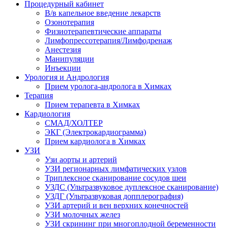
Процедурный кабинет
В/в капельное введение лекарств
Озонотерапия
Физиотерапевтические аппараты
Лимфопрессотерапия/Лимфодренаж
Анестезия
Манипуляции
Инъекции
Урология и Андрология
Прием уролога-андролога в Химках
Терапия
Прием терапевта в Химках
Кардиология
СМАД/ХОЛТЕР
ЭКГ (Электрокардиограмма)
Прием кардиолога в Химках
УЗИ
Узи аорты и артерий
УЗИ регионарных лимфатических узлов
Триплексное сканирование сосудов шеи
УЗДС (Ультразвуковое дуплексное сканирование)
УЗДГ (Ультразвуковая допплерография)
УЗИ артерий и вен верхних конечностей
УЗИ молочных желез
УЗИ скрининг при многоплодной беременности