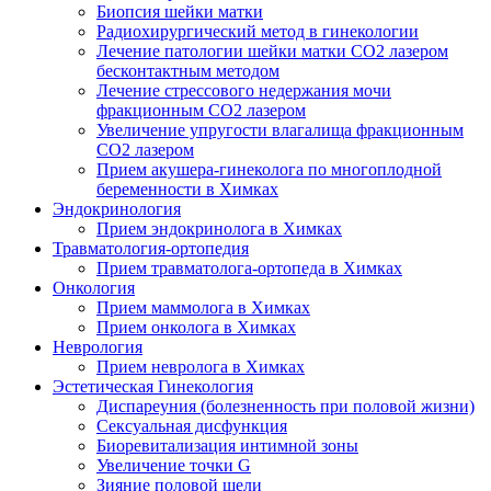
Биопсия шейки матки
Радиохирургический метод в гинекологии
Лечение патологии шейки матки CO2 лазером
бесконтактным методом
Лечение стрессового недержания мочи
фракционным CO2 лазером
Увеличение упругости влагалища фракционным
CO2 лазером
Прием акушера-гинеколога по многоплодной
беременности в Химках
Эндокринология
Прием эндокринолога в Химках
Травматология-ортопедия
Прием травматолога-ортопеда в Химках
Онкология
Прием маммолога в Химках
Прием онколога в Химках
Неврология
Прием невролога в Химках
Эстетическая Гинекология
Диспареуния (болезненность при половой жизни)
Сексуальная дисфункция
Биоревитализация интимной зоны
Увеличение точки G
Зияние половой щели