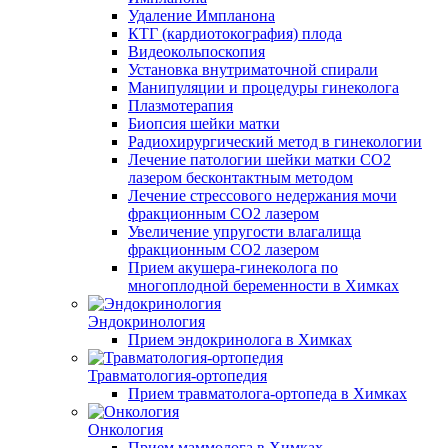
Удаление Импланона
КТГ (кардиотокография) плода
Видеокольпоскопия
Установка внутриматочной спирали
Манипуляции и процедуры гинеколога
Плазмотерапия
Биопсия шейки матки
Радиохирургический метод в гинекологии
Лечение патологии шейки матки CO2
лазером бесконтактным методом
Лечение стрессового недержания мочи
фракционным CO2 лазером
Увеличение упругости влагалища
фракционным CO2 лазером
Прием акушера-гинеколога по
многоплодной беременности в Химках
Эндокринология
Прием эндокринолога в Химках
Травматология-ортопедия
Прием травматолога-ортопеда в Химках
Онкология
Прием маммолога в Химках