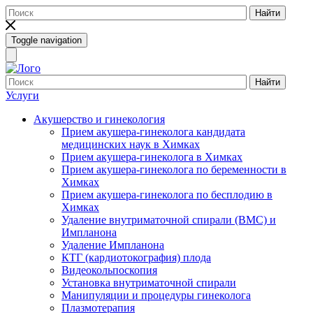
Найти
Toggle navigation
Найти
Услуги
Акушерство и гинекология
Прием акушера-гинеколога кандидата
медицинских наук в Химках
Прием акушера-гинеколога в Химках
Прием акушера-гинеколога по беременности в
Химках
Прием акушера-гинеколога по бесплодию в
Химках
Удаление внутриматочной спирали (ВМС) и
Импланона
Удаление Импланона
КТГ (кардиотокография) плода
Видеокольпоскопия
Установка внутриматочной спирали
Манипуляции и процедуры гинеколога
Плазмотерапия