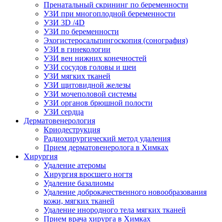
Пренатальный скрининг по беременности
УЗИ при многоплодной беременности
УЗИ 3D /4D
УЗИ по беременности
Эхогистеросальпингоскопия (сонография)
УЗИ в гинекологии
УЗИ вен нижних конечностей
УЗИ сосудов головы и шеи
УЗИ мягких тканей
УЗИ щитовидной железы
УЗИ мочеполовой системы
УЗИ органов брюшной полости
УЗИ сердца
Дерматовенерология
Криодеструкция
Радиохирургический метод удаления
Прием дерматовенеролога в Химках
Хирургия
Удаление атеромы
Хирургия вросшего ногтя
Удаление базалиомы
Удаление доброкачественного новообразования
кожи, мягких тканей
Удаление инородного тела мягких тканей
Прием врача хирурга в Химках