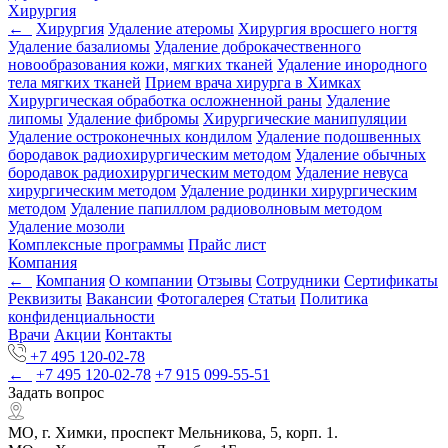
Хирургия
←
Хирургия
Удаление атеромы
Хирургия вросшего ногтя
Удаление базалиомы
Удаление доброкачественного
новообразования кожи, мягких тканей
Удаление инородного
тела мягких тканей
Прием врача хирурга в Химках
Хирургическая обработка осложненной раны
Удаление
липомы
Удаление фибромы
Хирургические манипуляции
Удаление остроконечных кондилом
Удаление подошвенных
бородавок радиохирургическим методом
Удаление обычных
бородавок радиохирургическим методом
Удаление невуса
хирургическим методом
Удаление родинки хирургическим
методом
Удаление папиллом радиоволновым методом
Удаление мозоли
Комплексные программы
Прайс лист
Компания
←
Компания
О компании
Отзывы
Сотрудники
Сертификаты
Реквизиты
Вакансии
Фотогалерея
Статьи
Политика
конфиденциальности
Врачи
Акции
Контакты
+7 495 120-02-78
←
+7 495 120-02-78
+7 915 099-55-51
Задать вопрос
МО, г. Химки, проспект Мельникова, 5, корп. 1.