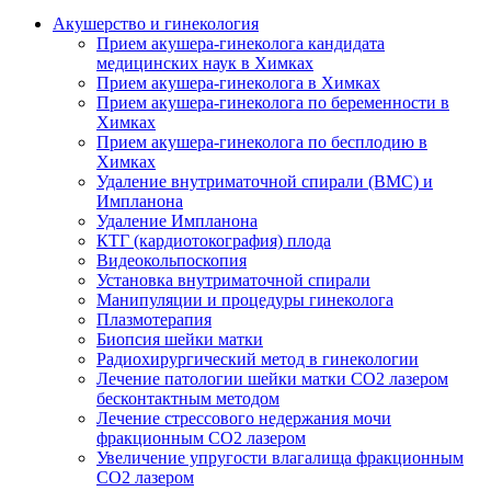
Акушерство и гинекология
Прием акушера-гинеколога кандидата
медицинских наук в Химках
Прием акушера-гинеколога в Химках
Прием акушера-гинеколога по беременности в
Химках
Прием акушера-гинеколога по бесплодию в
Химках
Удаление внутриматочной спирали (ВМС) и
Импланона
Удаление Импланона
КТГ (кардиотокография) плода
Видеокольпоскопия
Установка внутриматочной спирали
Манипуляции и процедуры гинеколога
Плазмотерапия
Биопсия шейки матки
Радиохирургический метод в гинекологии
Лечение патологии шейки матки CO2 лазером
бесконтактным методом
Лечение стрессового недержания мочи
фракционным CO2 лазером
Увеличение упругости влагалища фракционным
CO2 лазером