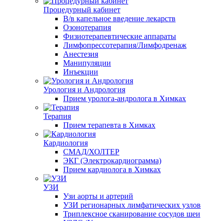
Процедурный кабинет
В/в капельное введение лекарств
Озонотерапия
Физиотерапевтические аппараты
Лимфопрессотерапия/Лимфодренаж
Анестезия
Манипуляции
Инъекции
Урология и Андрология
Прием уролога-андролога в Химках
Терапия
Прием терапевта в Химках
Кардиология
СМАД/ХОЛТЕР
ЭКГ (Электрокардиограмма)
Прием кардиолога в Химках
УЗИ
Узи аорты и артерий
УЗИ регионарных лимфатических узлов
Триплексное сканирование сосудов шеи