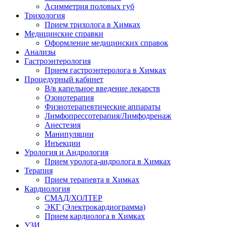
Асимметрия половых губ
Трихология
Прием трихолога в Химках
Медицинские справки
Оформление медицинских справок
Анализы
Гастроэнтерология
Прием гастроэнтеролога в Химках
Процедурный кабинет
В/в капельное введение лекарств
Озонотерапия
Физиотерапевтические аппараты
Лимфопрессотерапия/Лимфодренаж
Анестезия
Манипуляции
Инъекции
Урология и Андрология
Прием уролога-андролога в Химках
Терапия
Прием терапевта в Химках
Кардиология
СМАД/ХОЛТЕР
ЭКГ (Электрокардиограмма)
Прием кардиолога в Химках
УЗИ