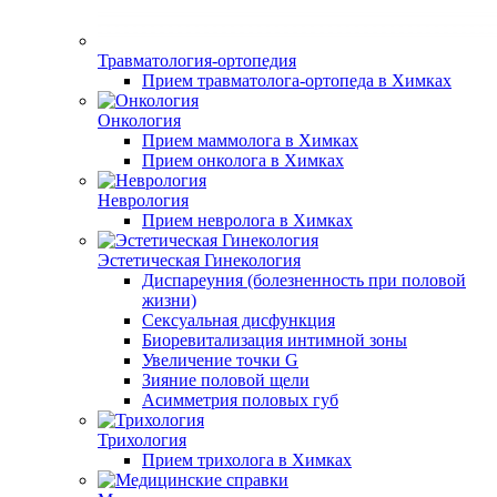
Травматология-ортопедия
Прием травматолога-ортопеда в Химках
Онкология
Прием маммолога в Химках
Прием онколога в Химках
Неврология
Прием невролога в Химках
Эстетическая Гинекология
Диспареуния (болезненность при половой
жизни)
Сексуальная дисфункция
Биоревитализация интимной зоны
Увеличение точки G
Зияние половой щели
Асимметрия половых губ
Трихология
Прием трихолога в Химках