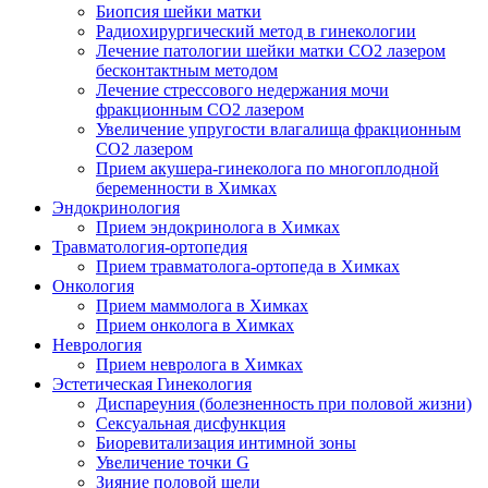
Биопсия шейки матки
Радиохирургический метод в гинекологии
Лечение патологии шейки матки CO2 лазером
бесконтактным методом
Лечение стрессового недержания мочи
фракционным CO2 лазером
Увеличение упругости влагалища фракционным
CO2 лазером
Прием акушера-гинеколога по многоплодной
беременности в Химках
Эндокринология
Прием эндокринолога в Химках
Травматология-ортопедия
Прием травматолога-ортопеда в Химках
Онкология
Прием маммолога в Химках
Прием онколога в Химках
Неврология
Прием невролога в Химках
Эстетическая Гинекология
Диспареуния (болезненность при половой жизни)
Сексуальная дисфункция
Биоревитализация интимной зоны
Увеличение точки G
Зияние половой щели