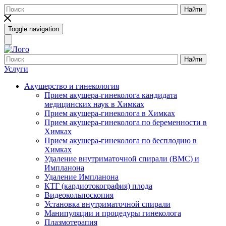
Найти
Toggle navigation
Найти
Услуги
Акушерство и гинекология
Прием акушера-гинеколога кандидата
медицинских наук в Химках
Прием акушера-гинеколога в Химках
Прием акушера-гинеколога по беременности в
Химках
Прием акушера-гинеколога по бесплодию в
Химках
Удаление внутриматочной спирали (ВМС) и
Импланона
Удаление Импланона
КТГ (кардиотокография) плода
Видеокольпоскопия
Установка внутриматочной спирали
Манипуляции и процедуры гинеколога
Плазмотерапия