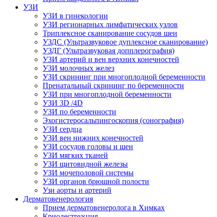
УЗИ
УЗИ в гинекологии
УЗИ регионарных лимфатических узлов
Триплексное сканирование сосудов шеи
УЗДС (Ультразвуковое дуплексное сканирование)
УЗДГ (Ультразвуковая допплерография)
УЗИ артерий и вен верхних конечностей
УЗИ молочных желез
УЗИ скрининг при многоплодной беременности
Пренатальный скрининг по беременности
УЗИ при многоплодной беременности
УЗИ 3D /4D
УЗИ по беременности
Эхогистеросальпингоскопия (сонография)
УЗИ сердца
УЗИ вен нижних конечностей
УЗИ сосудов головы и шеи
УЗИ мягких тканей
УЗИ щитовидной железы
УЗИ мочеполовой системы
УЗИ органов брюшной полости
Узи аорты и артерий
Дерматовенерология
Прием дерматовенеролога в Химках
Криодеструкция