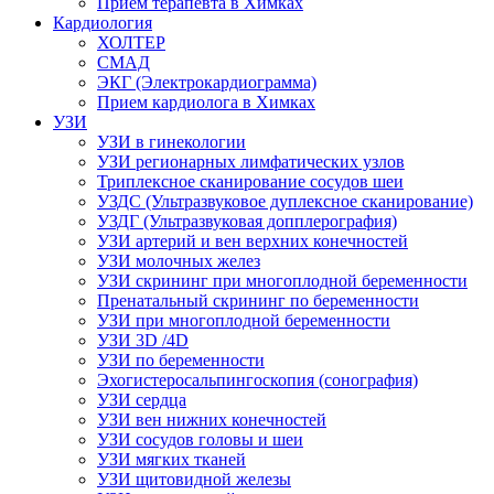
Прием терапевта в Химках
Кардиология
ХОЛТЕР
СМАД
ЭКГ (Электрокардиограмма)
Прием кардиолога в Химках
УЗИ
УЗИ в гинекологии
УЗИ регионарных лимфатических узлов
Триплексное сканирование сосудов шеи
УЗДС (Ультразвуковое дуплексное сканирование)
УЗДГ (Ультразвуковая допплерография)
УЗИ артерий и вен верхних конечностей
УЗИ молочных желез
УЗИ скрининг при многоплодной беременности
Пренатальный скрининг по беременности
УЗИ при многоплодной беременности
УЗИ 3D /4D
УЗИ по беременности
Эхогистеросальпингоскопия (сонография)
УЗИ сердца
УЗИ вен нижних конечностей
УЗИ сосудов головы и шеи
УЗИ мягких тканей
УЗИ щитовидной железы