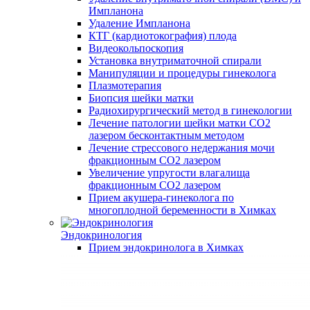
Импланона
Удаление Импланона
КТГ (кардиотокография) плода
Видеокольпоскопия
Установка внутриматочной спирали
Манипуляции и процедуры гинеколога
Плазмотерапия
Биопсия шейки матки
Радиохирургический метод в гинекологии
Лечение патологии шейки матки CO2
лазером бесконтактным методом
Лечение стрессового недержания мочи
фракционным CO2 лазером
Увеличение упругости влагалища
фракционным CO2 лазером
Прием акушера-гинеколога по
многоплодной беременности в Химках
Эндокринология
Прием эндокринолога в Химках