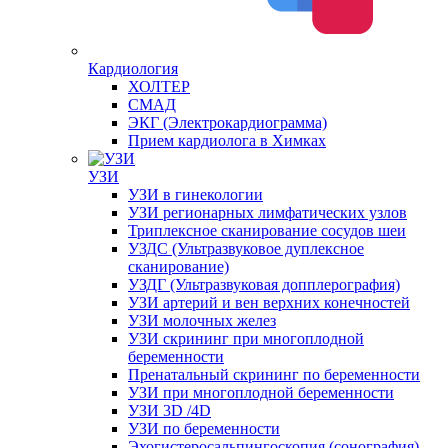
Кардиология
ХОЛТЕР
СМАД
ЭКГ (Электрокардиограмма)
Прием кардиолога в Химках
УЗИ
УЗИ в гинекологии
УЗИ регионарных лимфатических узлов
Триплексное сканирование сосудов шеи
УЗДС (Ультразвуковое дуплексное
сканирование)
УЗДГ (Ультразвуковая допплерография)
УЗИ артерий и вен верхних конечностей
УЗИ молочных желез
УЗИ скрининг при многоплодной
беременности
Пренатальный скрининг по беременности
УЗИ при многоплодной беременности
УЗИ 3D /4D
УЗИ по беременности
Эхогистеросальпингоскопия (сонография)