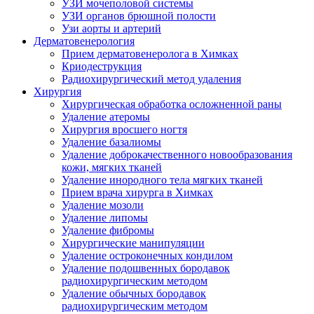
УЗИ мочеполовой системы
УЗИ органов брюшной полости
Узи аорты и артерий
Дерматовенерология
Прием дерматовенеролога в Химках
Криодеструкция
Радиохирургический метод удаления
Хирургия
Хирургическая обработка осложненной раны
Удаление атеромы
Хирургия вросшего ногтя
Удаление базалиомы
Удаление доброкачественного новообразования
кожи, мягких тканей
Удаление инородного тела мягких тканей
Прием врача хирурга в Химках
Удаление мозоли
Удаление липомы
Удаление фибромы
Хирургические манипуляции
Удаление остроконечных кондилом
Удаление подошвенных бородавок
радиохирургическим методом
Удаление обычных бородавок
радиохирургическим методом