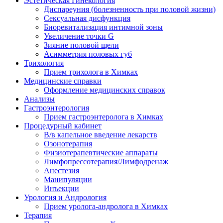
Эстетическая Гинекология
Диспареуния (болезненность при половой жизни)
Сексуальная дисфункция
Биоревитализация интимной зоны
Увеличение точки G
Зияние половой щели
Асимметрия половых губ
Трихология
Прием трихолога в Химках
Медицинские справки
Оформление медицинских справок
Анализы
Гастроэнтерология
Прием гастроэнтеролога в Химках
Процедурный кабинет
В/в капельное введение лекарств
Озонотерапия
Физиотерапевтические аппараты
Лимфопрессотерапия/Лимфодренаж
Анестезия
Манипуляции
Инъекции
Урология и Андрология
Прием уролога-андролога в Химках
Терапия