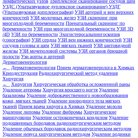
лимфатических узлов
Триплексное сканирование сосудов шеи
УЗДС (Ультразвуковое дуплексное сканирование)
УЗДГ
(Ультразвуковая допплерография)
УЗИ артерий и вен верхних
конечностей
УЗИ молочных желез
УЗИ скрининг при
многоплодной беременности
Пренатальный скрининг по
беременности
УЗИ при многоплодной беременности
УЗИ 3D
/4D
УЗИ по беременности
Эхогистеросальпингоскопия
(сонография)
УЗИ сердца
УЗИ вен нижних конечностей
УЗИ
сосудов головы и шеи
УЗИ мягких тканей
УЗИ щитовидной
железы
УЗИ мочеполовой системы
УЗИ органов брюшной
полости
Узи аорты и артерий
Дерматовенерология
←
Дерматовенерология
Прием дерматовенеролога в Химках
Криодеструкция
Радиохирургический метод удаления
Хирургия
←
Хирургия
Хирургическая обработка осложненной раны
Удаление атеромы
Хирургия вросшего ногтя
Удаление
базалиомы
Удаление доброкачественного новообразования
кожи, мягких тканей
Удаление инородного тела мягких
тканей
Прием врача хирурга в Химках
Удаление мозоли
Удаление липомы
Удаление фибромы
Хирургические
манипуляции
Удаление остроконечных кондилом
Удаление
подошвенных бородавок радиохирургическим методом
Удаление обычных бородавок радиохирургическим методом
Удаление невуса хирургическим методом
Удаление родинки