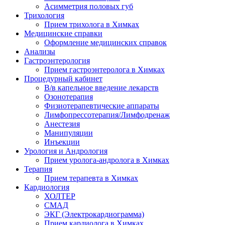
Асимметрия половых губ
Трихология
Прием трихолога в Химках
Медицинские справки
Оформление медицинских справок
Анализы
Гастроэнтерология
Прием гастроэнтеролога в Химках
Процедурный кабинет
В/в капельное введение лекарств
Озонотерапия
Физиотерапевтические аппараты
Лимфопрессотерапия/Лимфодренаж
Анестезия
Манипуляции
Инъекции
Урология и Андрология
Прием уролога-андролога в Химках
Терапия
Прием терапевта в Химках
Кардиология
ХОЛТЕР
СМАД
ЭКГ (Электрокардиограмма)
Прием кардиолога в Химках