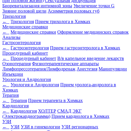
при половой жизни)
Сексуальная дисфункция
Биоревитализация интимной зоны
Увеличение точки G
Зияние половой щели
Асимметрия половых губ
Трихология
←
Трихология
Прием трихолога в Химках
Медицинские справки
←
Медицинские справки
Оформление медицинских справок
Анализы
Гастроэнтерология
←
Гастроэнтерология
Прием гастроэнтеролога в Химках
Процедурный кабинет
←
Процедурный кабинет
В/в капельное введение лекарств
Озонотерапия
Физиотерапевтические аппараты
Лимфопрессотерапия/Лимфодренаж
Анестезия
Манипуляции
Инъекции
Урология и Андрология
←
Урология и Андрология
Прием уролога-андролога в
Химках
Терапия
←
Терапия
Прием терапевта в Химках
Кардиология
←
Кардиология
ХОЛТЕР
СМАД
ЭКГ
(Электрокардиограмма)
Прием кардиолога в Химках
УЗИ
←
УЗИ
УЗИ в гинекологии
УЗИ регионарных