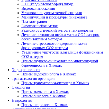
КТГ (кардиотокография) плода
Видеокольпоскопия
Установка внутриматочной спирали
Манипуляции и процедуры гинеколога
Плазмотерапия
Биопсия шейки матки
Радиохирургический метод в гинекологии
Лечение патологии шейки матки CO2 лазером
бесконтактным методом
Лечение стрессового недержания мочи
фракционным CO2 лазером
Увеличение упругости влагалища фракционным
CO2 лазером
Прием акушера-гинеколога по многоплодной
беременности в Химках
Эндокринология
Прием эндокринолога в Химках
Травматология-ортопедия
Прием травматолога-ортопеда в Химках
Онкология
Прием маммолога в Химках
Прием онколога в Химках
Неврология
Прием невролога в Химках