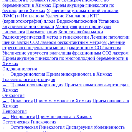
беременности в Химках
Прием акушера-гинеколога по
бесплодию в Химках
Удаление внутриматочной спирали
(ВМС) и Импланона
Удаление Импланона
КТГ
(кардиотокография) плода
Видеокольпоскопия
Установка
внутриматочной спирали
Манипуляции и процедуры
гинеколога
Плазмотерапия
Биопсия шейки матки
Радиохирургический метод в гинекологии
Лечение патологии
шейки матки CO2 лазером бесконтактным методом
Лечение
стрессового недержания мочи фракционным CO2 лазером
Увеличение упругости влагалища фракционным CO2 лазером
Прием акушера-гинеколога по многоплодной беременности в
Химках
Эндокринология
←
Эндокринология
Прием эндокринолога в Химках
Травматология-ортопедия
←
Травматология-ортопедия
Прием травматолога-ортопеда в
Химках
Онкология
←
Онкология
Прием маммолога в Химках
Прием онколога в
Химках
Неврология
←
Неврология
Прием невролога в Химках
Эстетическая Гинекология
←
Эстетическая Гинекология
Диспареуния (болезненность