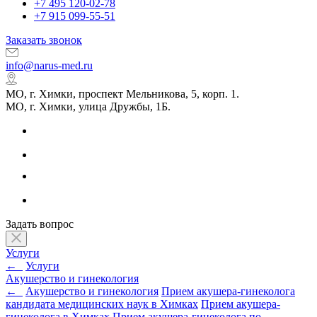
+7 495 120-02-78
+7 915 099-55-51
Заказать звонок
info@narus-med.ru
МО, г. Химки, проспект Мельникова, 5, корп. 1.
МО, г. Химки, улица Дружбы, 1Б.
Задать вопрос
Услуги
←
Услуги
Акушерство и гинекология
←
Акушерство и гинекология
Прием акушера-гинеколога
кандидата медицинских наук в Химках
Прием акушера-
гинеколога в Химках
Прием акушера-гинеколога по